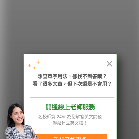
希平方
學英文的新希望
HOPE English 希平方學英文
×
加入我們 / 追蹤：
想查單字用法，卻找不到答案？
看了很多文章，但下次還是不會用？
電話：02-2727-1778
( 週一至週五 9:00-12:00、13:30-18:00，國定假日除外 )
E-mail：service@hopenglish.com
統編：24746401
開通線上老師服務
名校師資 24hr 為您解答英文問題
攻其不背
ICRT
隱私權與服務條款
輕鬆建立英文腦！
精選影片
翰林
說明與導覽
每日片語
關於我們
專欄教學
媒體報導