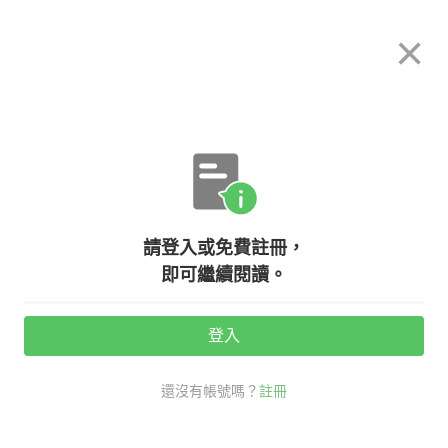
希平方
×
攻其不背
立即使用
App 開放下載中
購買課程
登入/註冊
英文專欄教學
請登入或免費註冊，
【NG 英文】工程師必看：『慘了，
即可繼續閱讀。
被 highlight 了』竟然是錯的？正確
英文到底該怎麼講？
登入
還沒有帳號嗎？
註冊
活動期間：
7/31 ~ 8/28