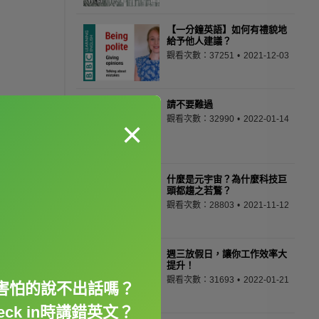
【一分鐘英語】如何有禮貌地
給予他人建議？
觀看次數：37251
2021-12-03
請不要難過
觀看次數：32990
2022-01-14
×
什麼是元宇宙？為什麼科技巨
頭都趨之若鶩？
觀看次數：28803
2021-11-12
週三放假日，讓你工作效率大
提升！
觀看次數：31693
2022-01-21
害怕的說不出話嗎？
ck in時講錯英文？