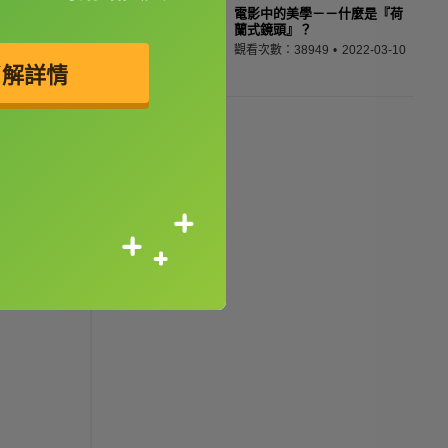
電影中的美學－－什麼是『荷
蘭式鏡頭』？
觀看次數：38949
2022-03-10
了解詳情