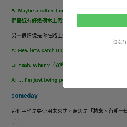
B: Maybe another time. We have confirmed 
們最近有好幾例本土確診。）
另一個情境是你在路上遇到熟人，短暫寒暄要結束
還沒有
A: Hey, let’s catch up sometime!（嘿，
B: Yeah. When?（好啊。約什麼時候？）
A: … I’m just being polite.（…我只是在說客套
someday
這個字也是要使用未來式，意思是「
將來、有朝一
子：