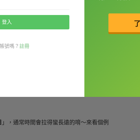
several local cases recently.（過一陣子吧。我
登入
對話時這麼說：
帳號嗎？
註冊
我們改天出來聚聚吧！）
話。）
日
」，通常時間會拉得蠻長遠的唷～來看個例