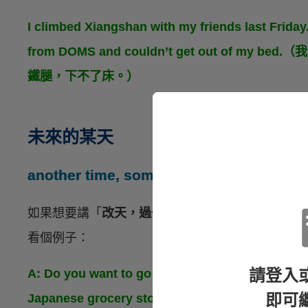
I climbed Xiangshan with my friends last Friday. 
from DOMS and couldn’t get out of
鐵腿，下不了床。）
未來的某天
another time, sometime
如果想要講「
改天，過一陣子
」再做某件事，英文
看個例子：
請登入
A: Do you want to go to Ximending after work? I
即可
Japanese grocery store.（你下班後想