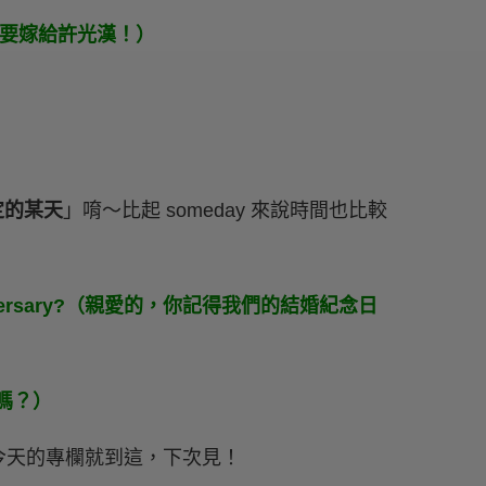
我總有一天要嫁給許光漢！）
定的某天
」唷～比起 someday 來說時間也比較
ng anniversary?（親愛的，你記得我們的結婚紀念日
天嗎？）
今天的專欄就到這，下次見！