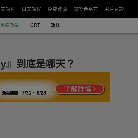
英文課程
日文課程
免費資源
關於希平方
用戶見證
專欄教學
ICRT
翰林
 day』到底是哪天？
7/31 ~ 8/28
活動期間：