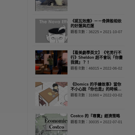
《諾瓦效應》－－骨牌般相依
的好運與厄運
觀看次數：36225
2021-10-07
【看美劇學英文】《宅男行不
行》Sheldon 超不會玩『你畫
我猜』？！
觀看次數：46015
2022-06-02
《Domics 的手繪故事》當你
不小心說『你也是』的時候…
觀看次數：31660
2022-03-02
Costco 的『尋寶』經濟策略
觀看次數：30035
2022-07-01