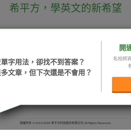
希平方
，
學英文的新希望
電話：02-2727-1778
( 週一至週五 9:00-
 English 希平方學英文
假日除外 )
E-mail：service@hopenglish.com
開
統編：24746401
名校師資
查單字用法，卻找不到答案？
 / 追蹤：
攻其不背
ICRT
隱私
很多文章，但下次還是不會用？
精選影片
翰林
說明
每日片語
關於我們
專欄教學
媒體報導
版權所有 © 2013-2026 希平方科技股份有限公司 All Rights Reserved.