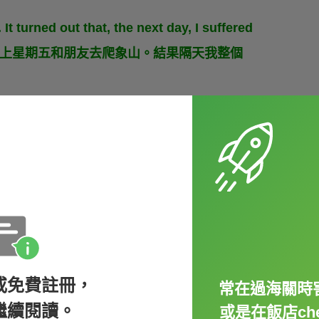
It turned out that, the next day, I suffered
 my bed.（我上星期五和朋友去爬象山。結果隔天我整個
中我們會用
another time
或者
sometime
。來
或免費註冊，
 heard that there is a newly opened
常在過海關時
繼續閱讀。
不想去西門町？聽說有一間新開的日本雜貨店耶。）
或是在飯店che