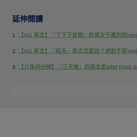
延伸閱讀
1.
【NG 英文】『下下下星期』的英文千萬別說next next
2.
【NG 英文】『前天』英文怎麼說？絕對不是yesterday
3.
【介係詞分辨】『三天後』的英文是after three days 