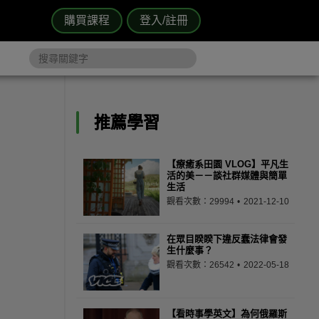
購買課程
登入/註冊
推薦學習
【療癒系田園 VLOG】平凡生
活的美－－談社群媒體與簡單
生活
觀看次數：29994
2021-12-10
在眾目睽睽下違反蠢法律會發
生什麼事？
觀看次數：26542
2022-05-18
【看時事學英文】為何俄羅斯