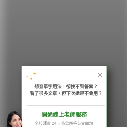
希平方
學英文的新希望
HOPE English 希平方學英文
×
加入我們 / 追蹤：
想查單字用法，卻找不到答案？
看了很多文章，但下次還是不會用？
開通線上老師服務
電話：02-2727-1778
( 週一至週五 9:00-12:00、13:30-18:00，國定假日除外 )
E-mail：service@hopenglish.com
名校師資 24hr 為您解答英文問題
統編：24746401