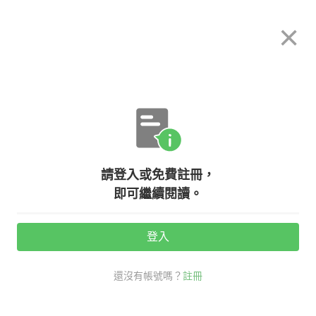
希平方
×
攻其不背
立即使用
App 開放下載中
購買課程
登入/註冊
英文專欄教學
請登入或免費註冊，
ship、boat、vessel 明明都是
即可繼續閱讀。
『船』，到底差在哪裡？
登入
活動期間：
7/31 ~ 8/28
還沒有帳號嗎？
註冊
旅行英文
旅遊必備