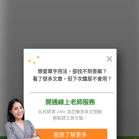
希平方
學英文的新希望
HOPE English 希平方學英文
×
加入我們 / 追蹤：
想查單字用法，卻找不到答案？
看了很多文章，但下次還是不會用？
開通線上老師服務
電話：02-2727-1778
( 週一至週五 9:00-12:00、13:30-18:00，國定假日除外 )
E-mail：service@hopenglish.com
名校師資 24hr 為您解答英文問題
統編：24746401
輕鬆建立英文腦！
攻其不背
ICRT
隱私權與服務條款
精選影片
翰林
說明與導覽
我想了解更多
每日片語
關於我們