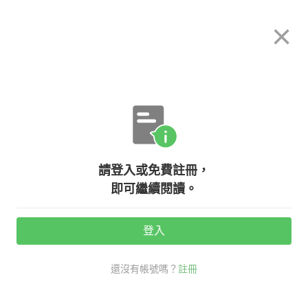
希平方
×
攻其不背
立即使用
App 開放下載中
購買課程
登入/註冊
英文專欄教學
請登入或免費註冊，
年末回顧－－跟外國人閒聊『今年過
即可繼續閱讀。
得真快啊！』英文怎麼說？
登入
活動期間：
7/31 ~ 8/28
還沒有帳號嗎？
註冊
老師救救我
生活英文
口說英語充電站