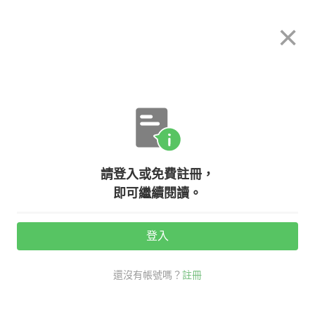
希平方
×
攻其不背
立即使用
App 開放下載中
購買課程
登入/註冊
英文專欄教學
請登入或免費註冊，
【機場英文】除了check-in，你還要
即可繼續閱讀。
知道的四個機場英文術語
登入
活動期間：
7/31 ~ 8/28
還沒有帳號嗎？
註冊
老外其實這樣說
旅行英文
機場英文