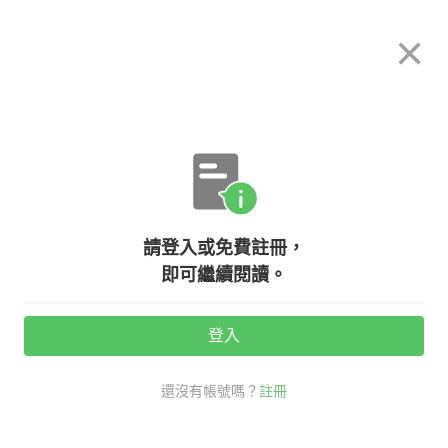
希平方
×
攻其不背
立即使用
App 開放下載中
購買課程
登入/註冊
英文專欄教學
請登入或免費註冊，
你愛你的工作嗎？學會描述職業狀態
即可繼續閱讀。
的英文
登入
活動期間：
7/31 ~ 8/28
還沒有帳號嗎？
註冊
職場商用英文
老外其實這樣說
職業 英文