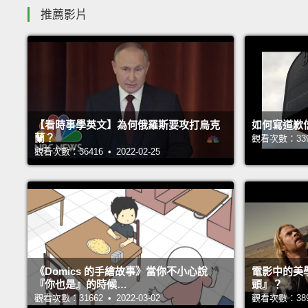
推薦影片
【看時事學英文】為何俄羅斯要攻打烏克
如何寫道歉
蘭？
觀看次數：33936
觀看次數：36416 • 2022-02-25
《Domics 的手繪故事》當你不小心說
電影中的美
『你也是』的時候…
頭』？
觀看次數：31662 • 2022-03-02
觀看次數：38962