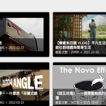
信
【療癒系田園 VLOG】平凡生
談社群媒體與簡單生活
 • 2021-12-23
觀看次數：29996 • 2021-12-10
學－－什麼是『荷蘭式鏡
《諾瓦效應》－－骨牌般相依的
運
 • 2022-03-10
觀看次數：36230 • 2021-10-07