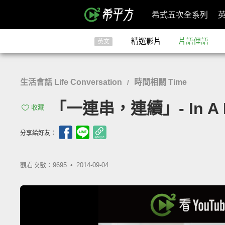
希式五次全系列
精選影片
片語俚語
英文
生活會話 Life Conversation
時間相關 Time
/
「一連串，連續」- In A 
收藏
分享給好友：
觀看次數：9695 •
2014-09-04