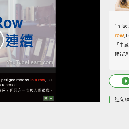
"In fac
row
, 
「事實
幅報導
造句