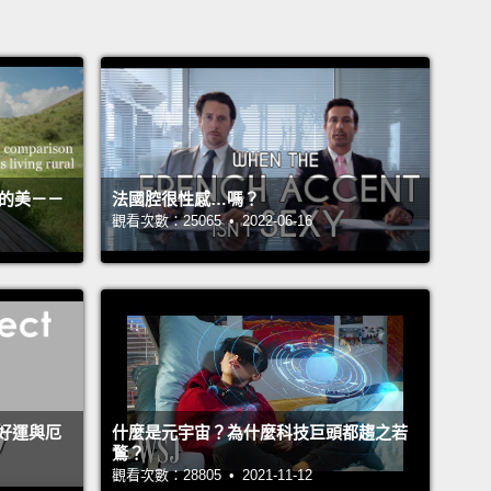
活的美－－
法國腔很性感…嗎？
觀看次數：25065 • 2022-06-16
好運與厄
什麼是元宇宙？為什麼科技巨頭都趨之若
鶩？
觀看次數：28805 • 2021-11-12