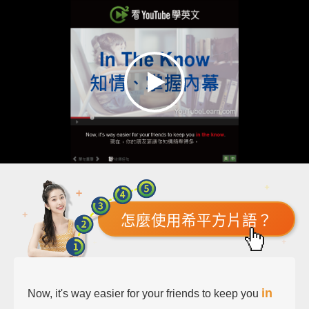
怎麼使用希平方片語？
in
Now, it's way easier for your friends to keep you