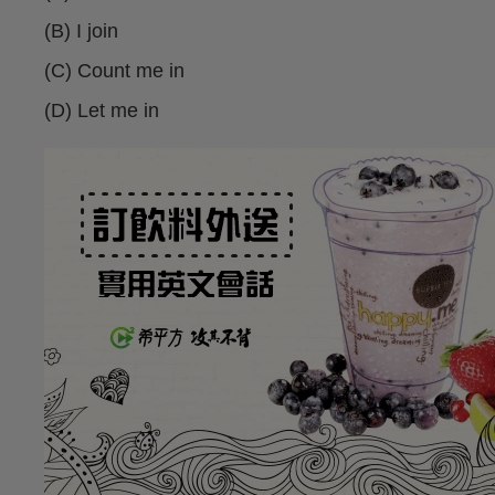
(B) I join
(C) Count me in
(D) Let me in