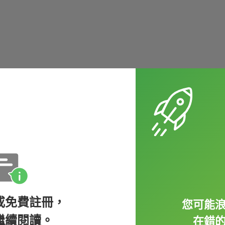
omething)，絕對不會只有 I want 喔。
或免費註冊，
您可能
繼續閱讀。
在錯
加入哪個團體，例如 join a club（加