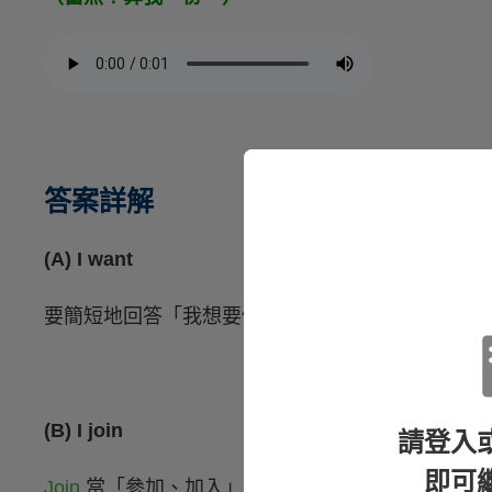
答案詳解
(A) I want
要簡短地回答「我想要做某事」，會是 I want to (do s
(B) I join
請登入
即可
Join
當「參加、加入」的意思時，後面通常會有受詞，表示