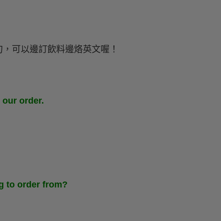
句，可以邊訂飲料邊烙英文喔！
n our order.
）
g to order from?