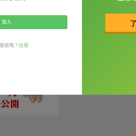
少會回答 I join。
登入
帳號嗎？
註冊