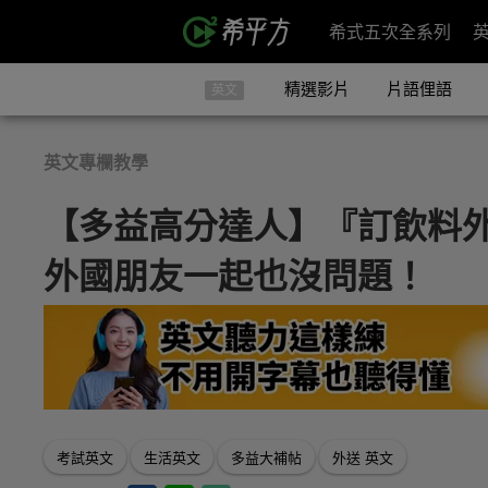
希式五次全系列
精選影片
片語俚語
英文
英文專欄教學
【多益高分達人】『訂飲料
外國朋友一起也沒問題！
考試英文
生活英文
多益大補帖
外送 英文