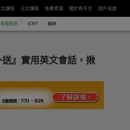
英文課程
日文課程
免費資源
關於希平方
用戶見證
專欄教學
ICRT
翰林
外送』實用英文會話，揪
7/31 ~ 8/28
活動期間：