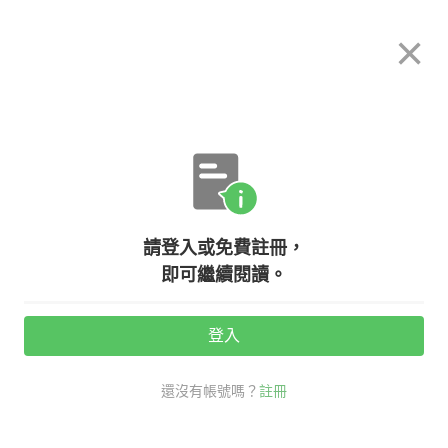
希平方
×
攻其不背
立即使用
App 開放下載中
購買課程
登入/註冊
英文專欄教學
請登入或免費註冊，
只要五分鐘，便便變成乾淨飲用水！
即可繼續閱讀。
登入
活動期間：
7/31 ~ 8/28
還沒有帳號嗎？
註冊
sanitation
生活英文
看英文學新知
比爾蓋茲 Bill Gates
飲用水 英文