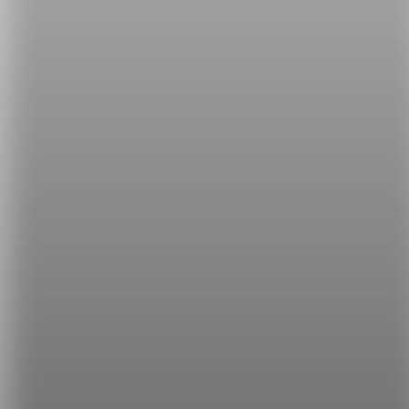
燼。
steam 水蒸氣
And we take that
steam
, and we send it to a
steam
engine.
我們獲得那蒸汽，然後我們將它送至蒸汽引擎中。
影片來源：
thegatesnotes
希平方