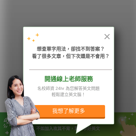
學英文的新希望
HOPE English 希平方學英文
×
加入我們 / 追蹤：
想查單字用法，卻找不到答案？
看了很多文章，但下次還是不會用？
開通線上老師服務
電話：02-2727-1778
( 週一至週五 9:00-12:00、13:30-18:00，國定假日除外 )
E-mail：service@hopenglish.com
名校師資 24hr 為您解答英文問題
統編：24746401
輕鬆建立英文腦！
攻其不背
ICRT
隱私權與服務條款
精選影片
翰林
說明與導覽
我想了解更多
每日片語
關於我們
專欄教學
媒體報導
與其肖想英文一天練成
不如加入攻其不背，紮實學好英文