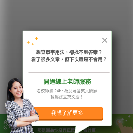
學英文的新希望
HOPE English 希平方學英文
×
想查單字用法，卻找不到答案？
加入我們 / 追蹤：
看了很多文章，但下次還是不會用？
開通線上老師服務
電話：02-2727-1778
( 週一至週五 9:00-12:00、13:30-18:00，國定假日除外 )
E-mail：service@hopenglish.com
名校師資 24hr 為您解答英文問題
統編：24746401
輕鬆建立英文腦！
攻其不背
ICRT
隱私權與服務條款
精選影片
翰林
說明與導覽
我想了解更多
每日片語
關於我們
專欄教學
媒體報導
總是無法下定決心學英文嗎？
那是因為你沒有正確的學習計畫