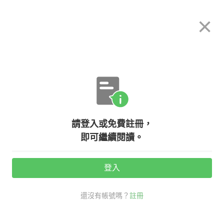
希平方
×
攻其不背
立即使用
App 開放下載中
購買課程
登入/註冊
英文專欄教學
請登入或免費註冊，
【聽歌學英文】Queen－－
即可繼續閱讀。
Bohemian Rhapsody 命運之神，放
過我吧！
登入
還沒有帳號嗎？
註冊
活動期間：
7/31 ~ 8/28