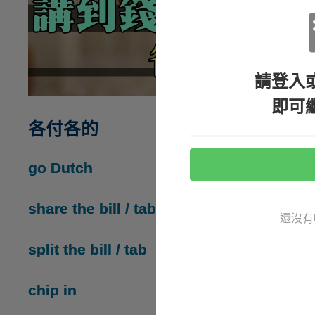
請登入
即可
各付各的
go Dutch
share the bill / tab
還沒有
split the bill / tab
chip in