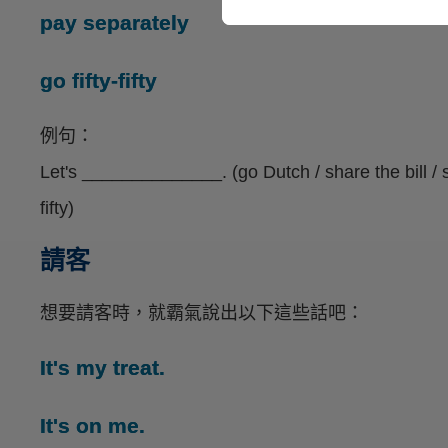
pay separately
go fifty-fifty
例句：
Let's ______________. (go Dutch / share the bill / spli
fifty)
請客
想要請客時，就霸氣說出以下這些話吧：
It's my treat.
It's on me.