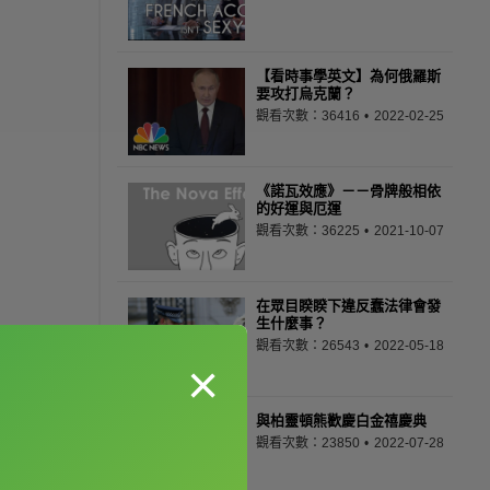
【看時事學英文】為何俄羅斯
要攻打烏克蘭？
觀看次數：36416
2022-02-25
《諾瓦效應》－－骨牌般相依
的好運與厄運
觀看次數：36225
2021-10-07
在眾目睽睽下違反蠢法律會發
生什麼事？
觀看次數：26543
2022-05-18
×
與柏靈頓熊歡慶白金禧慶典
觀看次數：23850
2022-07-28