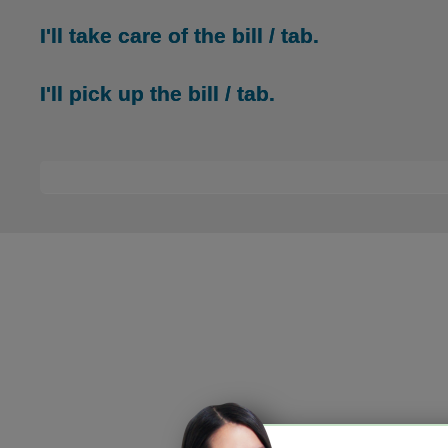
I'll take care of the bill / tab.
I'll pick up the bill / tab.
HOPE