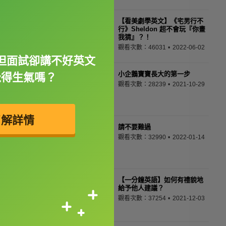
【看美劇學英文】《宅男行不
行》Sheldon 超不會玩『你畫
我猜』？！
觀看次數：46031
2022-06-02
但面試卻講不好英文
小企鵝寶寶長大的第一步
覺得生氣嗎？
觀看次數：28239
2021-10-29
了解詳情
請不要難過
觀看次數：32990
2022-01-14
【一分鐘英語】如何有禮貌地
給予他人建議？
觀看次數：37254
2021-12-03