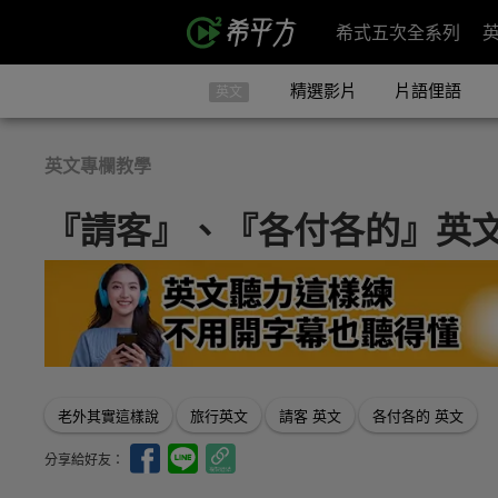
希式五次全系列
精選影片
片語俚語
英文
英文專欄教學
『請客』、『各付各的』英
老外其實這樣說
旅行英文
請客 英文
各付各的 英文
分享給好友：