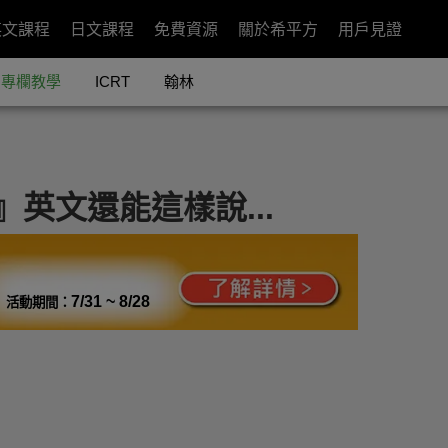
英文課程
日文課程
免費資源
關於希平方
用戶見證
專欄教學
ICRT
翰林
趣的』英文還能這樣說...
7/31 ~ 8/28
活動期間：