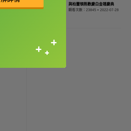
與柏靈頓熊歡慶白金禧慶典
觀看次數：23845
2022-07-28