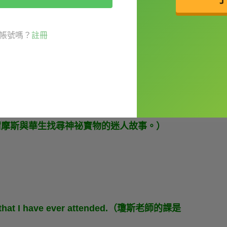
imes predictable.（那本書很有趣，但有時候很容易預
帳號嗎？
註冊
out Holmes and Watson searching for
關於福爾摩斯與華生找尋神祕寶物的迷人故事。）
ture that I have ever attended.（瓊斯老師的課是