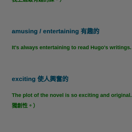
amusing / entertaining 有趣的
It's always entertaining to read Hugo'
exciting 使人興奮的
The plot of the novel is so exciting 
獨創性。）