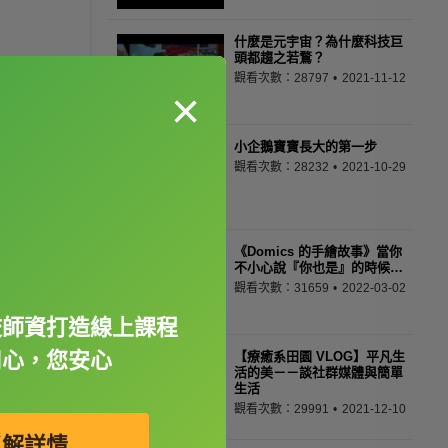
什麼是元宇宙？為什麼科技巨
頭都趨之若鶩？
觀看次數：28797
2021-11-12
×
小企鵝寶寶長大的第一步
觀看次數：28232
2021-10-29
《Domics 的手繪故事》當你
不小心說『你也是』的時候…
觀看次數：31659
2022-03-02
校師資打造線上課程
用心，您安心
【療癒系田園 VLOG】平凡生
活的美－－談社群媒體與簡單
生活
觀看次數：29991
2021-12-10
了解詳情