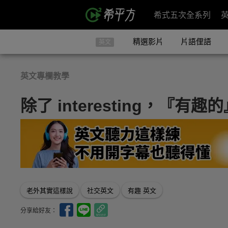
希式五次全系列
精選影片
片語俚語
英文
英文專欄教學
除了 interesting，『有
老外其實這樣說
社交英文
有趣 英文
分享給好友：