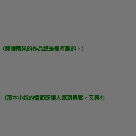
s writings.（閱讀雨果的作品總是很有趣的。）
and original. （那本小說的情節既讓人感到興奮，又具有