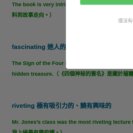
The book is very intriguing, but somet
料到故事走向。）
還沒有
fascinating 迷人的
The Sign of the Four is a fascinating story ab
hidden treasure.（《四個神秘的簽名》是
riveting 極有吸引力的、饒有興味的
Mr. Jones’s class was the most riveting lec
我上過最有趣的課。）