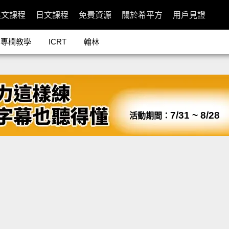
英文課程
日文課程
免費資源
關於希平方
用戶見證
專欄教學
ICRT
翰林
7/31 ~ 8/28
活動期間：