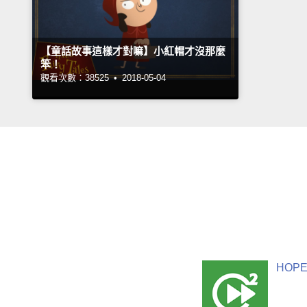
【童話故事這樣才對嘛】小紅帽才沒那麼
笨！
觀看次數：38525 •
2018-05-04
HOPE