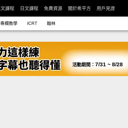
英文課程
日文課程
免費資源
關於希平方
用戶見證
專欄教學
ICRT
翰林
7/31 ~ 8/28
活動期間：