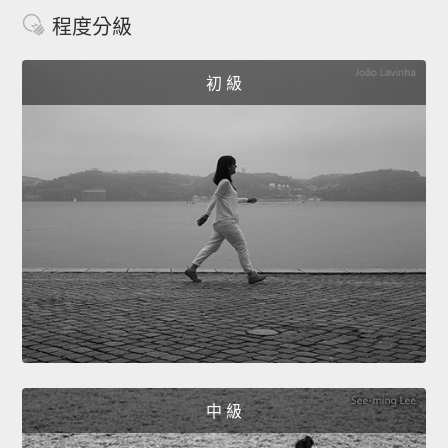
程度分級
初 級
中 級