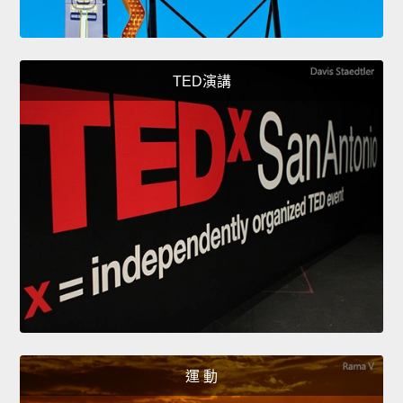
TED演講
運 動