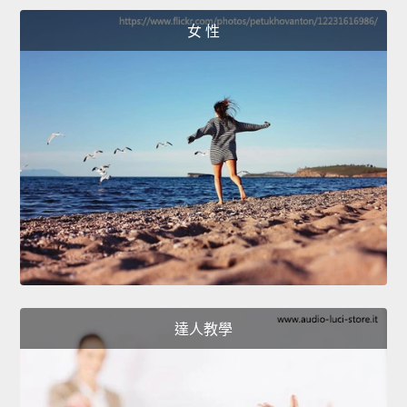
女 性
達人教學