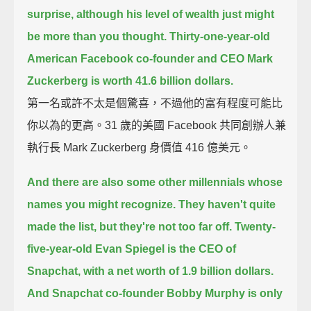
surprise,
although his level of wealth just might
be more than you thought.
Thirty-one-year-old
American Facebook co-founder and CEO Mark
Zuckerberg is worth 41.6 billion dollars.
第一名或許不太是個驚喜，不過他的富有程度可能比
你以為的更高。31 歲的美國 Facebook 共同創辦人兼
執行長 Mark Zuckerberg 身價值 416 億美元。
And there are also some other millennials whose
names you might recognize.
They haven't quite
made the list, but they're not too far off.
Twenty-
five-year-old Evan Spiegel is the CEO of
Snapchat, with a net worth of 1.9 billion dollars.
And Snapchat co-founder Bobby Murphy is only