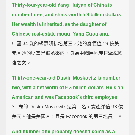
Thirty-four-year-old Yang Huiyan of China is
number three,
and she's worth 5.9 billion dollars.
Her wealth is inherited, as the daughter of
Chinese real-estate mogul Yang Guoqiang.
中國 34 歲的楊惠妍排名第三，她的身價值 59 億美
元。她的財富是繼承來的，身為中國房地產巨擘楊國
強之女。
Thirty-one-year-old Dustin Moskovitz is number
two, with a net worth of 9.3 billion dollars.
He's an
American and was Facebook's third employee.
31 歲的 Dustin Moskovitz 是第二名，資產淨值 93 億
美元。他是美國人，且是 Facebook 的第三名員工。
And number one probably doesn't come as a