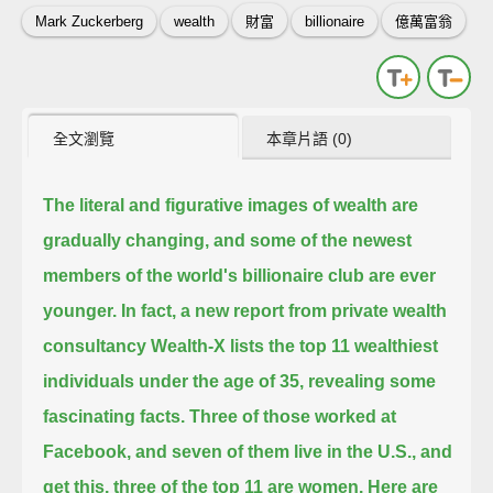
Mark Zuckerberg
wealth
財富
billionaire
億萬富翁
全文瀏覽
本章片語 (0)
The literal and figurative images of wealth are
gradually changing,
and some of the newest
members of the world's billionaire club are ever
younger.
In fact, a new report from private wealth
consultancy Wealth-X
lists the top 11 wealthiest
individuals under the age of 35,
revealing some
fascinating facts.
Three of those worked at
Facebook, and seven of them live in the U.S.,
and
get this, three of the top 11 are women.
Here are