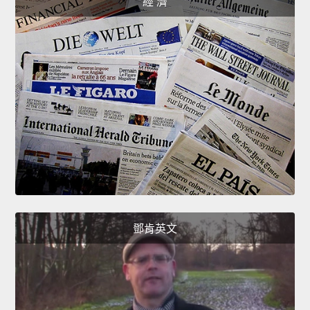
經 濟
鄧肯英文