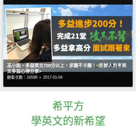
巫小姐，多益英文700分以上，求職不卡關！<新鮮人的考英
文多益心得分享>
觀看次數：16598 •
2017-01-04
希平方
學英文的新希望