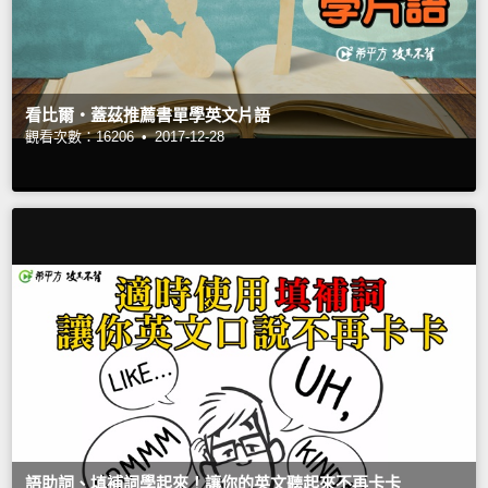
看比爾‧蓋茲推薦書單學英文片語
觀看次數：16206 •
2017-12-28
語助詞、填補詞學起來！讓你的英文聽起來不再卡卡