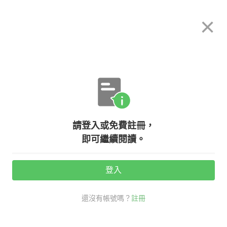
希平方
×
攻其不背
立即使用
App 開放下載中
購買課程
登入/註冊
英文專欄教學
請登入或免費註冊，
語助詞、填補詞學起來！讓你的英文
即可繼續閱讀。
聽起來不再卡卡
登入
活動期間：
7/31 ~ 8/28
還沒有帳號嗎？
註冊
老師救救我
考試英文
學英文秘技
英文語助詞