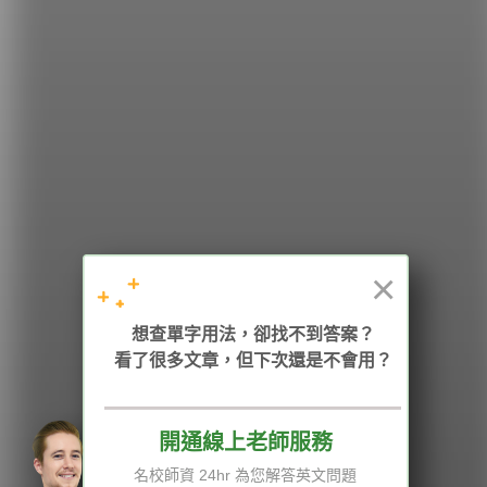
希平方
學英文的新希望
HOPE English 希平方學英文
×
想查單字用法，卻找不到答案？
加入我們 / 追蹤：
看了很多文章，但下次還是不會用？
開通線上老師服務
電話：02-2727-1778
( 週一至週五 9:00-12:00、13:30-18:00，國定假日除外 )
E-mail：service@hopenglish.com
名校師資 24hr 為您解答英文問題
統編：24746401