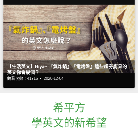
【生活英文】Hiya~ 『氣炸鍋』『電烤盤』這些超夯廚具的
英文你會幾個？
觀看次數：41715 •
2020-12-04
希平方
學英文的新希望