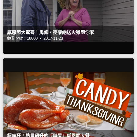
感恩節大驚喜！馬修‧麥康納送火雞到你家
觀看次數：18000 •
2017-11-23
超瘋狂！熱量飆升的『糖果』感恩節大餐