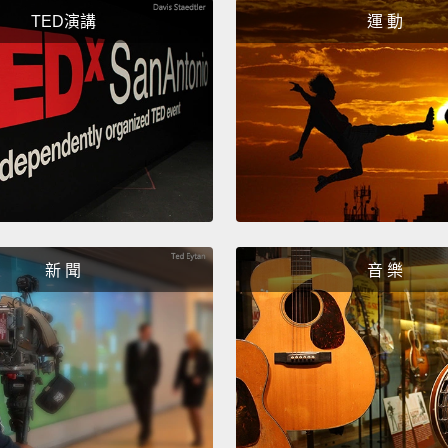
Matth
TED演講
運 動
McCon
McCon
McCon
McCon
Bringi
帶火雞
新 聞
音 樂
Turkey
火雞。
Turkey
火雞。