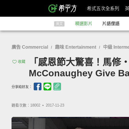
希式五次全系列
精選影片
片語俚語
英文
廣告 Commercial
趣味 Entertainment
中級 Interme
/
/
「感恩節大驚喜！馬修‧麥康納送
收藏
McConaughey Give Bac
分享給好友：
觀看次數：18002 •
2017-11-23