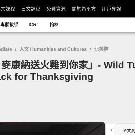
英文課程
日文課程
免費資源
關於希平方
用戶見證
專欄教學
ICRT
翰林
diate
人文 Humanities and Cultures
北美腔
/
/
火雞到你家」- Wild Turkey
k for Thanksgiving
全文