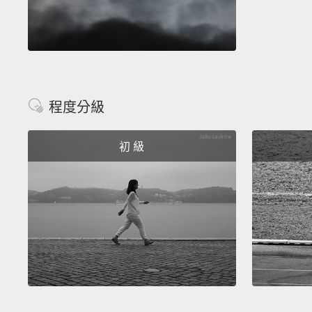
程度分級
初 級