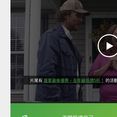
片尾有
盛夏最後優惠，全年最低價5折！
的活
框選或點兩下字幕可以