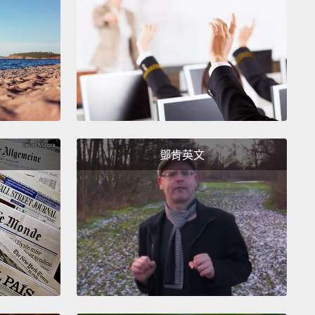
go—deliver some turkeys.
－送火雞囉。
ne.
How are you?
 小姐。妳好嗎？
o meet you.
認識你。
鄧肯英文
e you doing? Matthew.
？我是 Matthew。
w.
ew。
ew McConaughey.