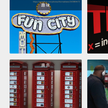
趣 味
廣 告