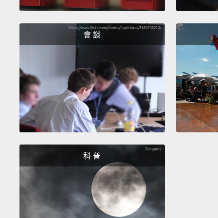
會 談
科 普