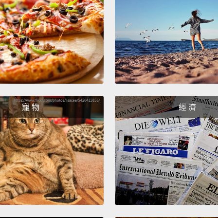
Let's 
走吧－
Ms. Ja
Jane
Nice t
很高興
寵 物
經 濟
How ar
你們好嗎
Matthe
Matth
Matth