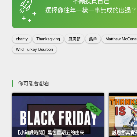
不願投資自己
選擇像往年一樣一事無成的度過？
收錄佳句
charity
Thanksgiving
感恩節
慈善
Matthew McCona
Wild Turkey Bourbon
你可能會想看
【小知識時間】黑色星期五的由來
感恩節其實