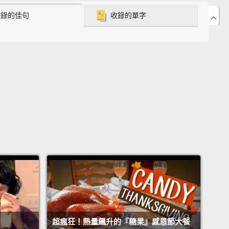
surprise them.
And it's my birthday.
收錄的佳句
收錄的單字
我們現在在肯塔基州勞倫斯堡的野火雞酒廠。我和大概
 位志工要把 4,500 隻火雞送給鎮上的一些人。這裡的志工
在這。那麼，Eddie Russell 要介紹我上台了。希望
給他們個驚喜。然後今天是我的生日。
 introduce a friend of ours.
介紹一位我們的好朋友。
morning.
You know, the people of Lawrenceburg
e heart and soul, the backbone of their company.
en they said, "Hey, do you wanna come at here
liver 4,500 turkeys on a Saturday to some people
e gonna appreciate it?"
I said, "Sounds like a heck
al." So, here we are.
Let's go make some people
超瘋狂！熱量飆升的『糖果』感恩節大餐