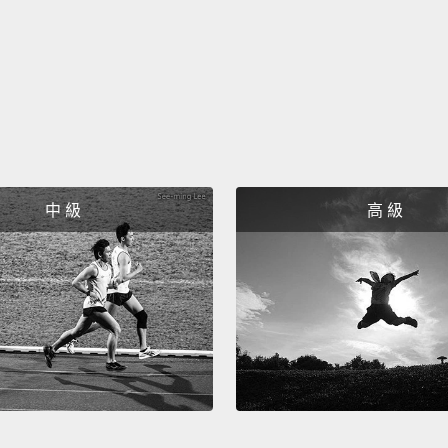
Wild T
我還有野
來。
Delive
Sure a
在整個
中 級
高 級
Thank 
謝謝你
Yes, m
沒問題
Hey, g
嘿，早