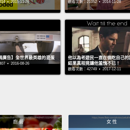
 • 2015-11-26
觀看次數：21052 • 2014-11-28
happy
早安。
支柱。
4,5
很不賴
Yeah, 
捐廣告】全世界最英雄的混蛋
他以為老遊民一直在偷吃自己的
結果真相竟讓他羞愧不已！
probab
 • 2016-08-26
觀看次數：42749 • 2017-12-11
嗯，我
They d
他們不
They d
他們不
廚 藝
女 性