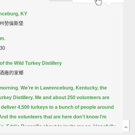
nceburg, KY
州勞倫斯堡
.m.
30
f the Wild Turkey Distillery
酒廠的家鄉
orning. We're in Lawrenceburg, Kentucky, the
rkey Distillery.
Me and about 250 volunteers are
deliver 4,500 turkeys to a bunch of people around
And the volunteers that are here don't know I'm
o, Eddie Russell's about to invite me on.
Hopefully