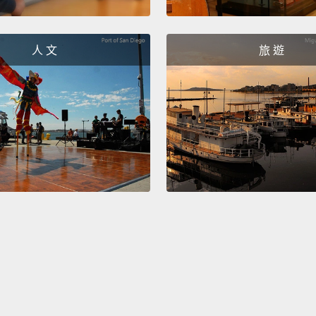
Delive
全鎮送
人 文
旅 遊
Nice to
先生，
Nice t
很高興
And D
還有 Do
And D
還有 Do
Bringi