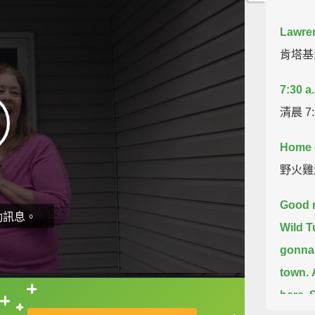
Lawre
肯塔基
7:30 a
清晨 7:
Home o
野火雞
Good m
動訊息。
Wild Tu
gonna 
town.
here.
S
直接查字典喔！