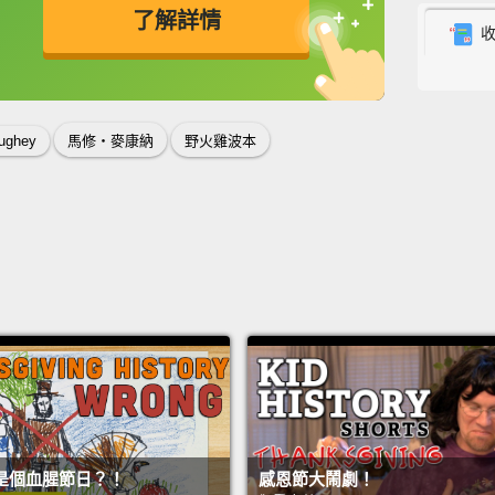
we'll 
了解詳情
早安。
250
英
中
免費功能
功能升級
不知道我
ughey
馬修‧麥康納
野火雞波本
我們能
So, I'd
我要來
Good 
are th
And wh
and de
who ar
of a de
是個血腥節日？！
感恩節大鬧劇！