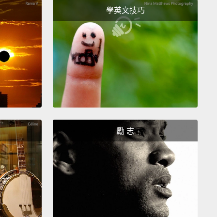
ew McConaughey。
學英文技巧
aughey.
aughey。
aughey.
aughey。
ng you turkey.
給妳。
勵 志
.
.