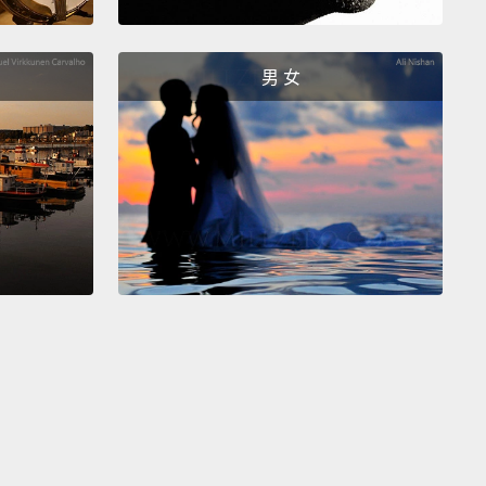
r them all around town.
透透。
男 女
 meet you, sir.
很高興認識你。
o meet you.
認識你。
oodlebug.
odlebug。
oodlebug.
odlebug。
ng over a turkey from myself, Eddie, Jimmy Russell,