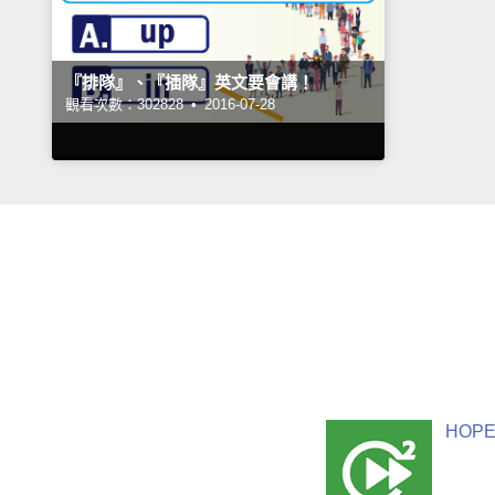
『排隊』、『插隊』英文要會講！
觀看次數：302828 •
2016-07-28
HOPE