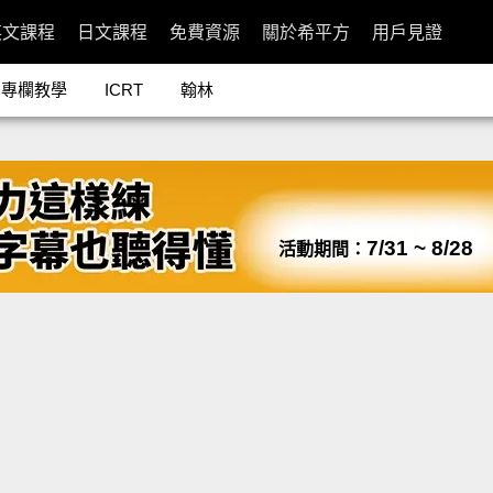
英文課程
日文課程
免費資源
關於希平方
用戶見證
專欄教學
ICRT
翰林
7/31 ~ 8/28
活動期間：