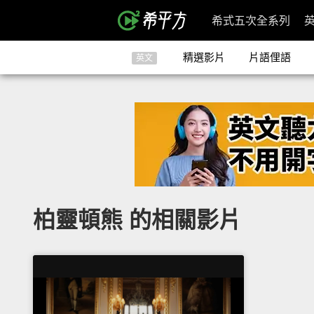
希式五次全系列
精選影片
片語俚語
英文
柏靈頓熊 的相關影片