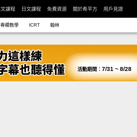
英文課程
日文課程
免費資源
關於希平方
用戶見證
專欄教學
ICRT
翰林
7/31 ~ 8/28
活動期間：