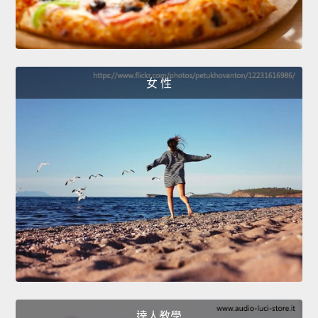
女 性
達人教學