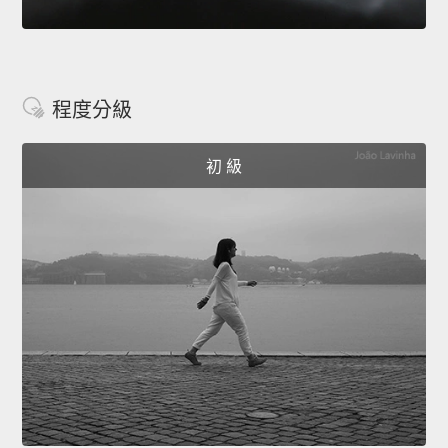
程度分級
初 級