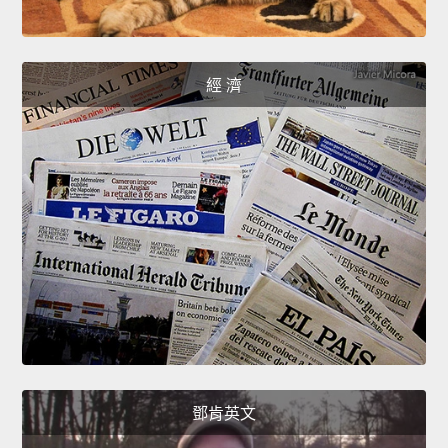
經 濟
鄧肯英文