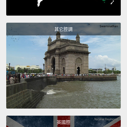
其它腔調
英國腔