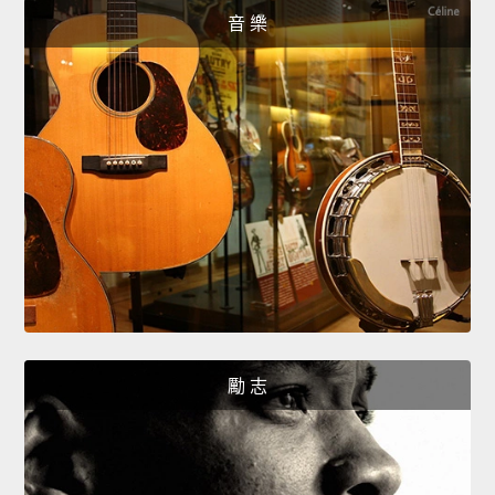
音 樂
勵 志