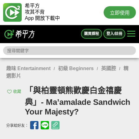
希平方
攻其不背
立即使用
App 開放下載中
購買課程
登入/註冊
趣味 Entertainment
初級 Beginners
英國腔
精
/
/
/
選影片
「與柏靈頓熊歡慶白金禧慶
收藏
典」- Ma’amalade Sandwich
Your Majesty?
分享給好友：