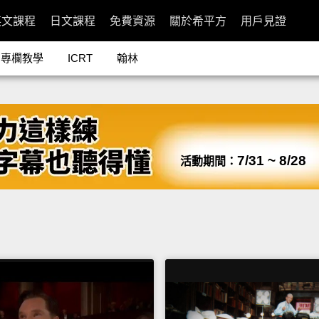
英文課程
日文課程
免費資源
關於希平方
用戶見證
專欄教學
ICRT
翰林
7/31 ~ 8/28
活動期間：