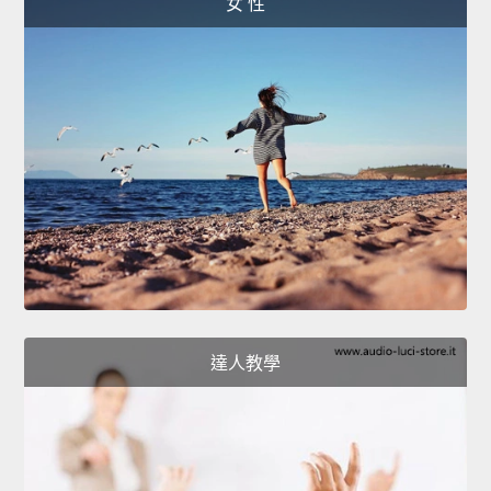
女 性
達人教學