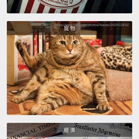
寵 物
經 濟