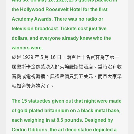
the Hollywood Roosevelt Hotel for the first
Academy Awards.
There was no radio or
television broadcast.
Tickets cost just five
dollars,
and everyone already knew who the
winners were.
於是 1929 年 5 月 16 日，兩百七十名賓客為了第一
屆奧斯卡金像獎湧入好萊塢羅斯福酒店。當時沒有收
音機或電視轉播。典禮票價只要五美元，而且大家早
就知道獎落誰家了。
The 15 statuettes given out that night were made
of gold-plated britannium on a black metal base,
each weighing in at 8.5 pounds.
Designed by
Cedric Gibbons,
the art deco statue depicted a