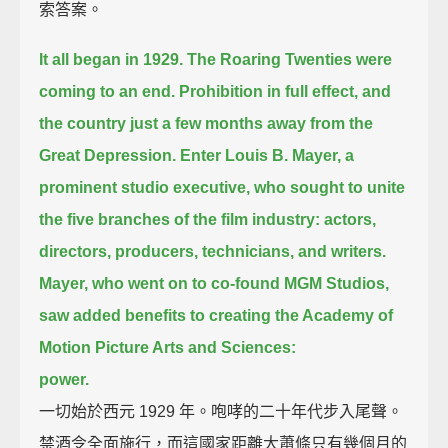
索答案。
It all began in 1929.
The Roaring Twenties were
coming to an end.
Prohibition in full effect,
and
the country just a few months away from the
Great Depression.
Enter Louis B. Mayer, a
prominent studio executive,
who sought to unite
the five branches of the film industry:
actors,
directors, producers, technicians, and writers.
Mayer, who went on to co-found MGM Studios,
saw added benefits to creating the Academy of
Motion Picture Arts and Sciences:
power.
一切始於西元 1929 年。咆哮的二十年代步入尾聲。
禁酒令全面施行，而這國家距離大蕭條只有幾個月的