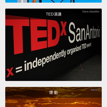
TED演講
運 動