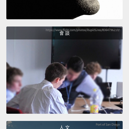
會 談
人 文