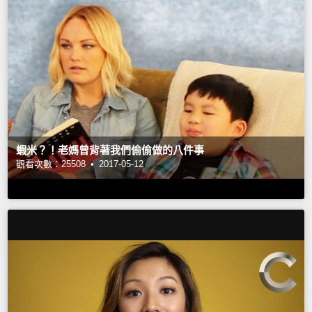
蝦米？！老媽曾背著我們偷偷做的八件事
觀看次數：25508 •
2017-05-12