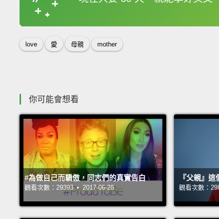
收錄佳句
love
愛
母親
mother
你可能會想看
#為做自己而驕傲，同志們的真實告白
『父親』這
觀看次數：29393 • 2017-06-28
觀看次數：29822