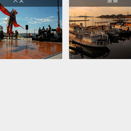
人 文
旅 遊
關愛的
Patient
有耐心
Role m
典範。
My bes
我最好
Streng
力量。
I love
world,