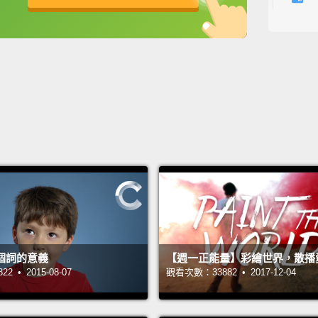
媽咪。
英
中
免費功能
功能升級
Pray.
祈禱。
Mine.
專屬於
Inspir
給人啟
Worki
努力工
個詞的意義
【週一正能量】彩繪世界，散播
 • 2015-08-07
觀看次數：33882 • 2017-12-04
Caring
慈愛。