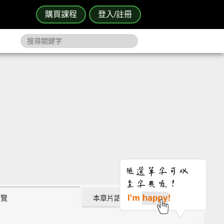
購買課程
登入/註冊
瀏覽
本章片語 (6)