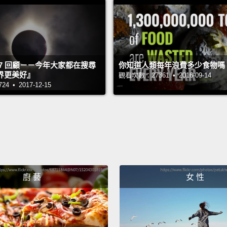
Nice.
U
they do
很好。
事。
2017 回顧－－今年大家都在搜尋
你知道人類每年浪費多少食物嗎
界更美好』
觀看次數：27361 • 2016-09-14
 • 2017-12-15
Laught
歡笑。
Suppor
支持的
Loving
廚 藝
女 性
慈愛的
Hero.