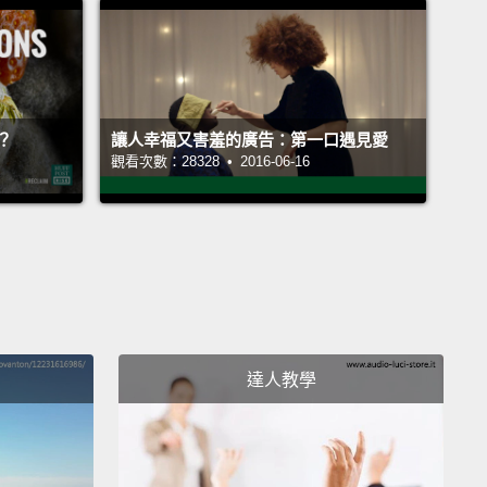
m, because moms always take care of you and
 a lot for you.
呃，因為媽媽總是照顧你們，而且她們也為你們做很多
？
讓人幸福又害羞的廣告：第一口遇見愛
觀看次數：28328 • 2016-06-16
er.
tive.
。
.
達人教學
。