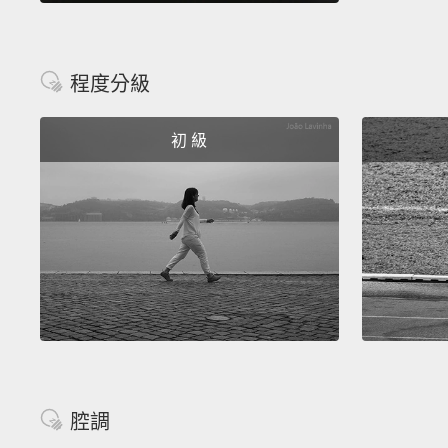
程度分級
初 級
腔調