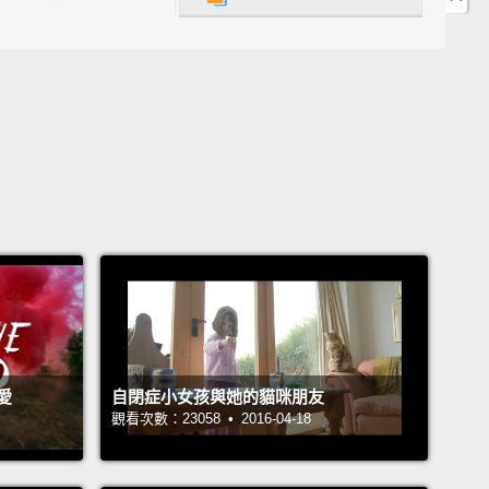
有時當我生病，她會好好照顧我。
我的。
ed?
發？
ng hard?
作？
愛
自閉症小女孩與她的貓咪朋友
觀看次數：23058 • 2016-04-18
.