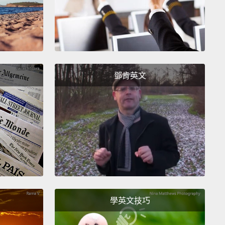
the shiniest person I know, and I always look up to
d I don't know what I'd do without her, so...
知道最陽光的人，我一直很尊敬她。而且沒有她我就不
鄧肯英文
怎麼辦了，所以...
ul.
Sometimes mean.
有時候很壞。
, I guess.
I mean we don't really have the best
onship, but she wants the best for me,
and I feel
I let her down a lot.
我猜。我的意思是我們並非真的擁有最棒的關係，但她
學英文技巧
得到最好的，我覺得...我很讓她失望。