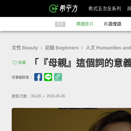
希式五次全系列
精選影片
片語俚語
英文
女性 Beauty
初級 Beginners
人文 Humanities and
/
/
「『母親』這個詞的意義」- O
收藏
分享給好友：
觀看次數：36128 •
2016-05-06