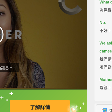
What d
妳覺得
No.
不好。
We ask
camer
我們請
她們對
動訊息。
Mother
母親。
直接查字典喔！
Momm
了解詳情
care o