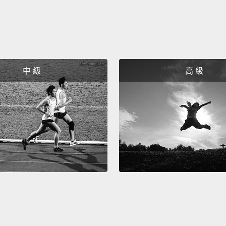
我愛我
個。
I'm a m
"mothe
中 級
高 級
我是一
They'r
you; g
她們就
I don'
that y
我不知
Family