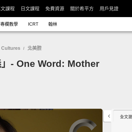
英文課程
日文課程
免費資源
關於希平方
用戶見證
專欄教學
ICRT
翰林
 Cultures
北美腔
/
ne Word: Mother
全文