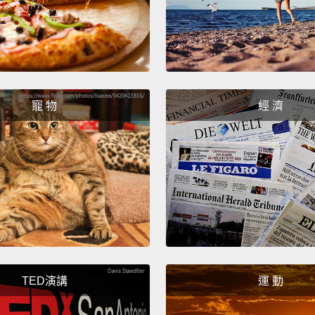
英雄。
She's 
her.
An
她是我
寵 物
經 濟
知道該
Beautif
漂亮。
Family
relati
like...
家人，
TED演講
運 動
希望我