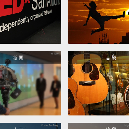
Super
女超人
Sacrifi
犧牲。
Love.
新 聞
音 樂
愛。
Rock.
石頭。
Loving
慈愛的
Caring