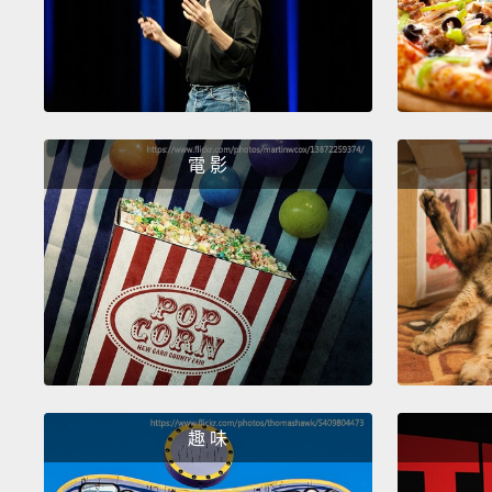
電 影
趣 味