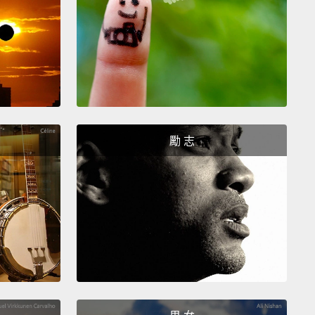
woman.
。
ce.
勵 志
Because my mother is my rock.
因為我的媽媽就是我的堅石。
.
。
.