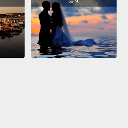
男 女
。
.
的。
odel.
t friend.
的朋友。
th.
 my mother.
There's only one mom in the whole
 and I got the best mom.