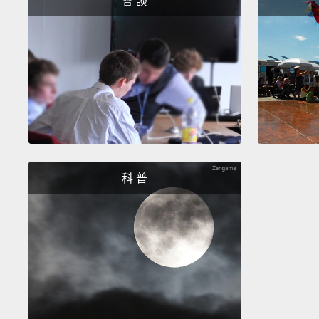
會 談
科 普