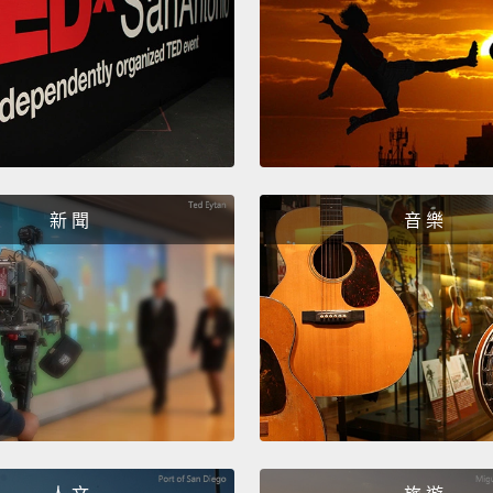
生。
So lit
marria
所以不
新 聞
音 樂