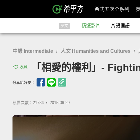
希式五次全系列
精選影片
片語俚語
英文
中級 Intermediate
人文 Humanities and Cultures
/
/
「相愛的權利」- Fighting f
收藏
分享給好友：
觀看次數：21734 •
2015-06-29