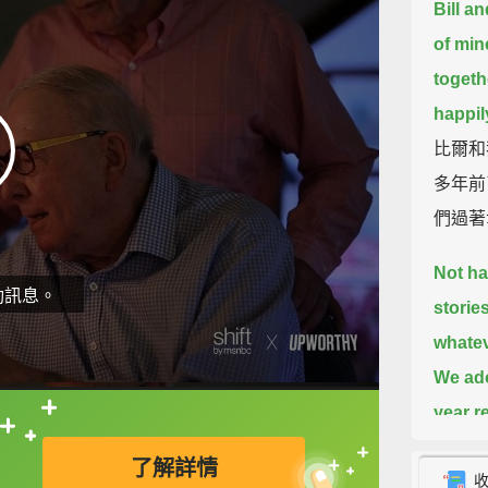
Bill an
of min
togeth
happil
比爾和
多年前
們過著
Not ha
動訊息。
stories
whatev
We ado
year r
直接查字典喔！
we're 
了解詳情
沒有法