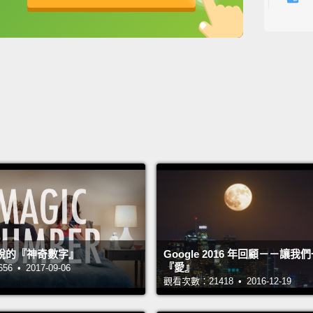
事。唯
英
中
免費功能
功能升級
自己。
續 1
其實沒
When w
legall
underp
by our
Pennsy
在我們
說的『神奇數字』
Google 2016 年回顧－－讓
是陌生
『愛』
 • 2017-09-06
告訴我
觀看次數：21418 • 2016-12-19
Now th