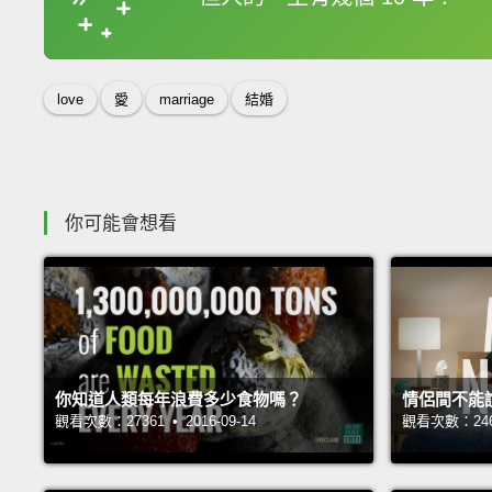
收錄佳句
love
愛
marriage
結婚
你可能會想看
你知道人類每年浪費多少食物嗎？
情侶間不能
觀看次數：27361 • 2016-09-14
觀看次數：24656