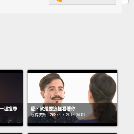
一的選擇就是利用當時存在的任何法律程序來保護我們
我們在 2000 年時領養彼此，所以這是個以父子身份持
5 年的關係。法律上我們是父與子這件事，這對我們來說
什麼意義。
e moved to Pennsylvania, we became aware that
y we were considered strangers.
We had no legal
inning at all to our relationship.
And we were told
 legal adviser
that hell would freeze over before
lvania did accept same-sex marriage.
搬到賓州時，我們開始發現，就法律來說，我們被認定
我們一起搜尋
愛，就是要這樣看著你
人。我們的關係毫無任何法律支持。而我們的法律顧問
觀看次數：26872 • 2016-04-01
們，在賓州接受同性婚姻前，地獄會先冰封。
at Pennsylvania is enlightened, we decided to take