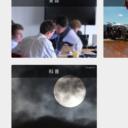
會 談
科 普