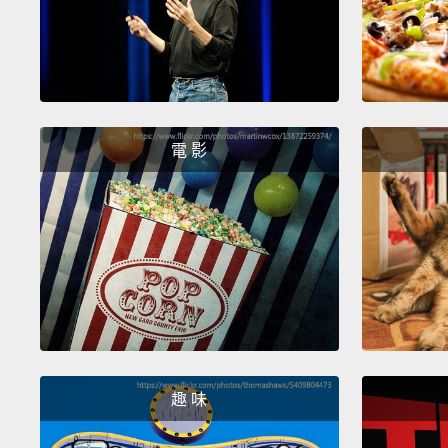
電 影
趣 味