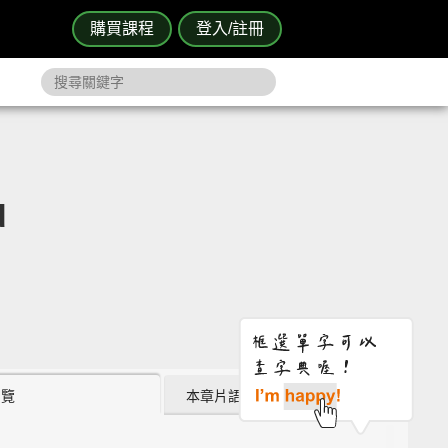
購買課程
登入/註冊
d
瀏覽
本章片語 (0)