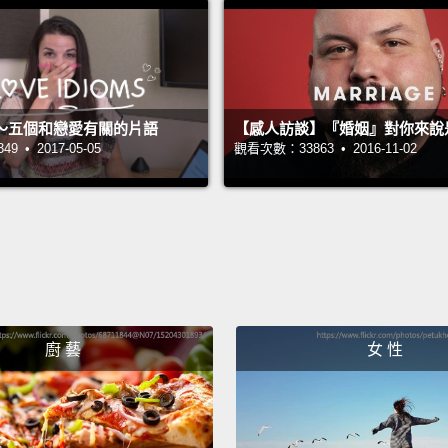
advant
而今賓
To leg
～五個和戀愛有關的片語
【感人訪談】『婚姻』對你來說
vacate
 • 2017-05-05
觀看次數：33863 • 2016-11-02
要合法
養關係
So this
所以這
The co
廚 藝
女 性
but te
法庭爆
水。