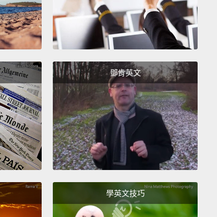
on vacated; they'll wed soon.
銷；他們很快就會步入禮堂。
freed of thinking of myself as father, and we were
鄧肯英文
o proceed with the marriage.
自己視為父親的想法中被解放出來，而我們可以不被限
婚了。
ally be able to be married after 53 years was an
 indescribable feeling.
When we started our
onship, marriage was so out of the question that it
 even on the horizon.
53 年終於得以結婚，這是種幾乎無法言喻的感覺。在我
學英文技巧
交往時，婚姻根本是天方夜譚，我們根本沒想過這會發