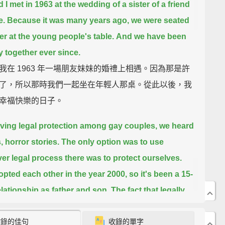
d I met in 1963 at the wedding of a sister of a friend
e.
Because it was many years ago, we were seated
er at the young people's table.
And we have been
y together ever since.
我在 1963 年一場朋友妹妹的婚禮上相遇。因為那是許
了，所以那時我們一起坐在年輕人那桌。從此以後，我
幸福快樂的日子。
ving legal protection among gay couples, we heard
, horror stories.
The only option was to use
er legal process there was to protect ourselves.
pted each other in the year 2000,
so it's been a 15-
elationship as father and son.
The fact that legally
father and son, it did not mean that much to us.
收錄的佳句
收錄的單字
律保障同性伴侶，我們聽過許多故事，許多駭人的故