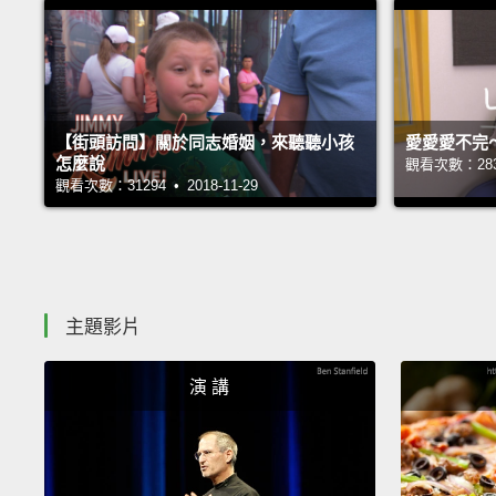
【街頭訪問】關於同志婚姻，來聽聽小孩
愛愛愛不完
怎麼說
觀看次數：28349
觀看次數：31294 • 2018-11-29
主題影片
演 講