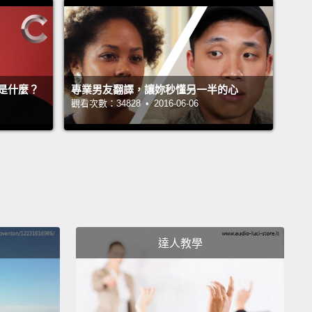
age of it and proceed with the marriage.
州敞開胸襟，我們決定好好善用並進行結婚儀式。
ally marry, Norman and Bill first needed a judge to
是什麼？
專業男友翻譯，讓妳秒懂另一半的心
 their adoption.
觀看次數：34828 • 2016-06-06
地結婚，諾曼和比爾首先需要一名法官來撤銷他們的領
。
 is where it was all made legal.
樣一切就合法了。
urtroom burst into applause, and I burst into tears,
達人教學
ars of happiness, certainly.
出一陣熱烈掌聲，而我哭了起來，但當然是喜悅的淚