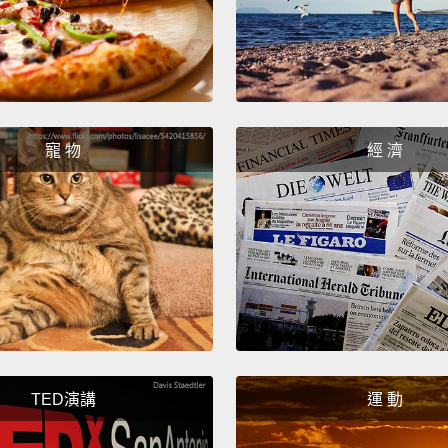
Adopti
領養撤
I was 
寵 物
經 濟
free t
我從將
制地結
To fin
almost
relati
wasn't
經過 
TED演講
運 動
們開始