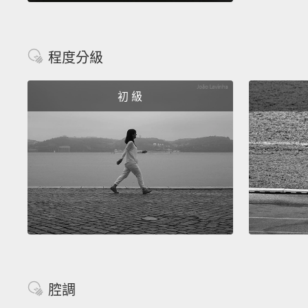
程度分級
初 級
腔調