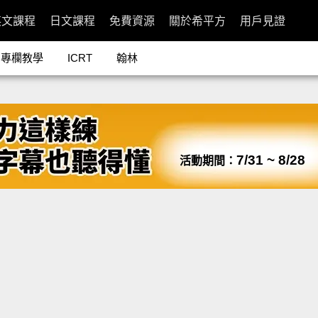
英文課程
日文課程
免費資源
關於希平方
用戶見證
專欄教學
ICRT
翰林
7/31 ~ 8/28
活動期間：