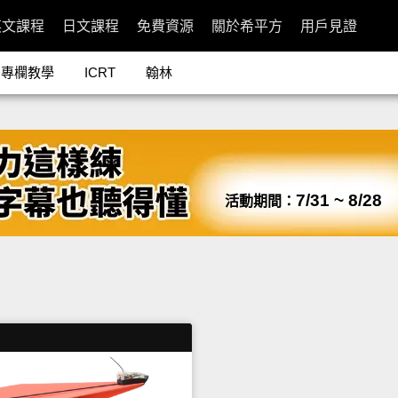
英文課程
日文課程
免費資源
關於希平方
用戶見證
專欄教學
ICRT
翰林
7/31 ~ 8/28
活動期間：