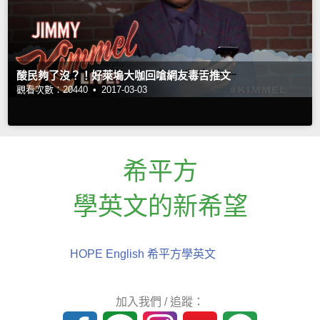
酸民夠了沒？！好萊塢大咖回嗆網友毒舌推文
觀看次數：20440 •
2017-03-03
希平方
學英文的新希望
HOPE English 希平方學英文
加入我們 / 追蹤：