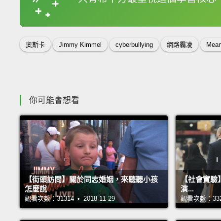
收錄佳句
奧斯卡
Jimmy Kimmel
cyberbullying
網路霸凌
Mean
你可能會想看
【街頭訪問】關於同志婚姻，來聽聽小孩
【社會實驗
怎麼說
演...
觀看次數：31314 • 2018-11-29
觀看次數：33266