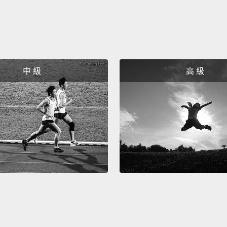
「勞伯
些阿公
Yeah, 
be pla
中 級
高 級
是啊，
你的!
Mean 
毒舌推
Do you
Then c
you'll 
你很愛
你就能