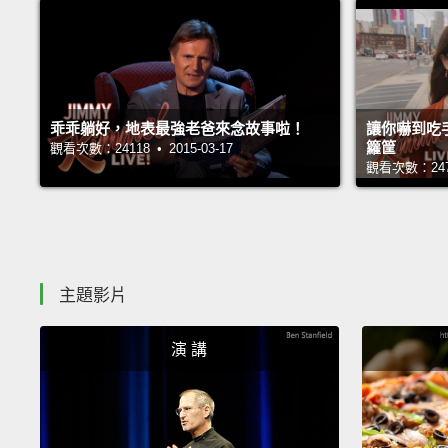
乖乖躺好，地表最強老爸來念故事啦！
讓你嚇到吃
籮筐
觀看次數：24118 • 2015-03-17
觀看次數：24735
主題影片
演 講