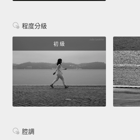
程度分級
初 級
腔調