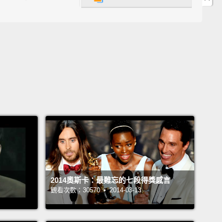
。去死吧，萊恩‧葛斯林。」
l L. Jackson has resting fart face."
‧傑克森長了一張結屎面。」
do.
是有。
oing to white balance my TV on Jessica Chastain's
"
在潔西卡‧雀絲坦的胸膛上調我電視的白平衡。」
t even know what that means...
2014奧斯卡：最難忘的七段得獎感言
觀看次數：30570 • 2014-03-13
不懂那是什麼意思...
e all just ignoring the fact that Eddie Redmayne