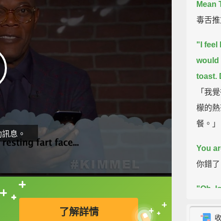
Mean 
毒舌推
"I feel
would 
toast.
「我覺
檬的熱
餐。」
動訊息。
You ar
你錯了
"Oh, l
直接查字典喔！
struct
了解詳情
「噢，