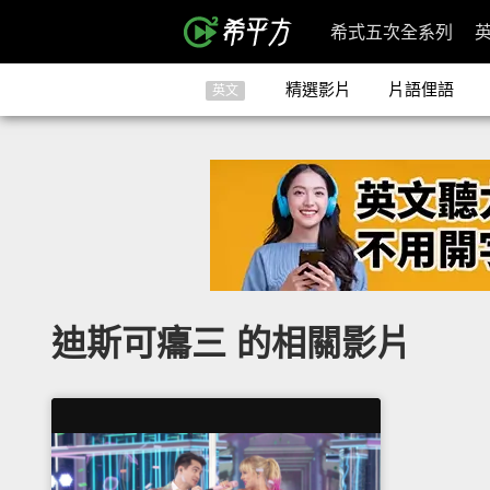
希式五次全系列
精選影片
片語俚語
英文
迪斯可癟三 的相關影片