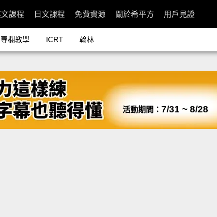
英文課程
日文課程
免費資源
關於希平方
用戶見證
專欄教學
ICRT
翰林
7/31 ~ 8/28
活動期間：