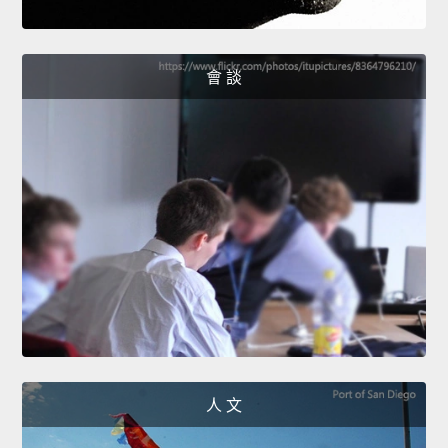
會 談
人 文