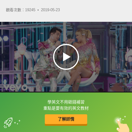
觀看次數：19245 •
2019-05-23
學英文不用砸錢補習
框選或點兩下字幕可以直接查字典喔！
重點是要有效的英文教材
了解詳情
英
中
收錄佳句
功能升級