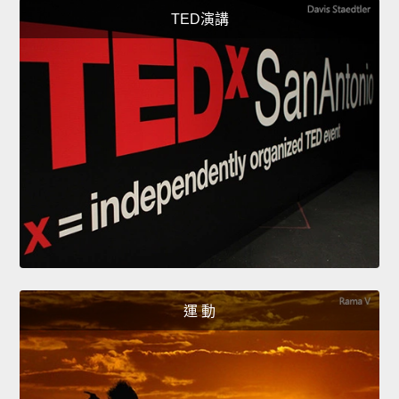
TED演講
運 動