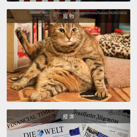
寵 物
經 濟