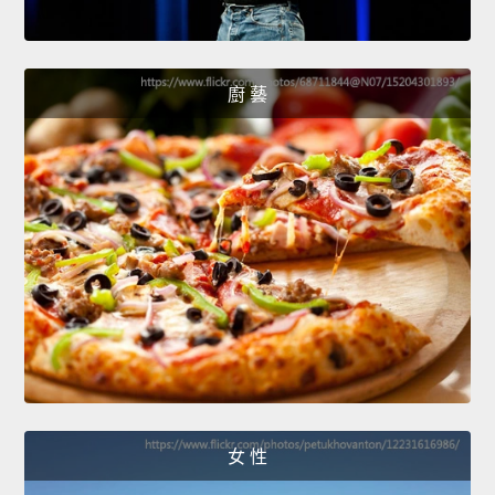
廚 藝
女 性