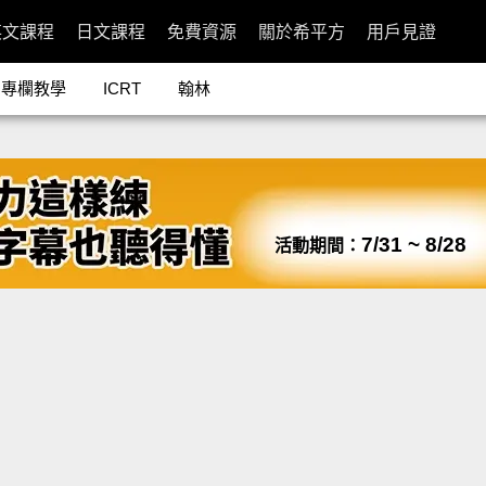
英文課程
日文課程
免費資源
關於希平方
用戶見證
專欄教學
ICRT
翰林
7/31 ~ 8/28
活動期間：