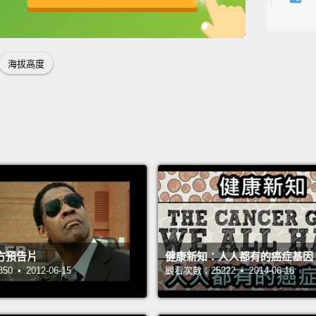
more d
英
中
免費功能
功能升級
cruisi
can ca
海拔高度
mental
plane 
lead t
在飛行
鼻黏液
所需的
收較少
不足。
方預告片
健康新知：人人都有的癌症基因
起不適
 • 2012-06-15
觀看次數：25222 • 2014-06-16
Sittin
causes