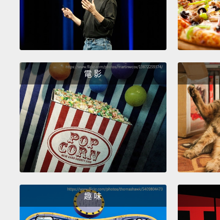
電 影
趣 味