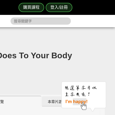
購買課程
登入/註冊
es To Your Body
瀏覽
本章片語 (2)