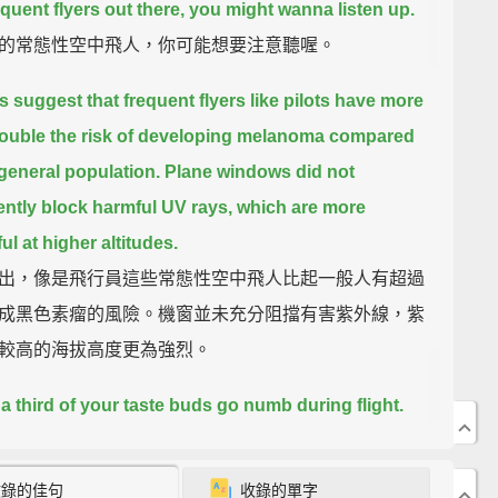
equent flyers out there, you might wanna listen up.
的常態性空中飛人，你可能想要注意聽喔。
s suggest that frequent flyers like pilots have more
ouble the risk of developing melanoma compared
 general population.
Plane windows did not
iently block harmful UV rays, which are more
ul at higher altitudes.
出，像是飛行員這些常態性空中飛人比起一般人有超過
成黑色素瘤的風險。機窗並未充分阻擋有害紫外線，紫
較高的海拔高度更為強烈。
a third of your taste buds go numb during flight.
y air evaporates nasal mucus, and membranes
 swollen from cabin pressurization, making it
收錄的佳句
收錄的單字