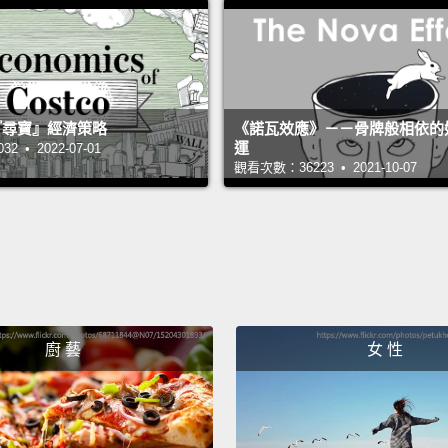
causes
blood 
長時間
你的肌
 的『尋寶』經濟策略
《諾瓦效應》－－骨牌般相依的
運
 • 2022-07-01
吧。
觀看次數：36223 • 2021-10-07
There'
sicknes
bends.
increa
dive to
廚 藝
女 性
飛行時
或稱潛
你在潛