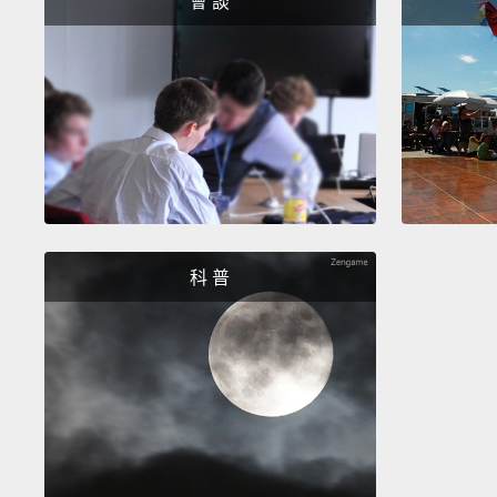
會 談
科 普