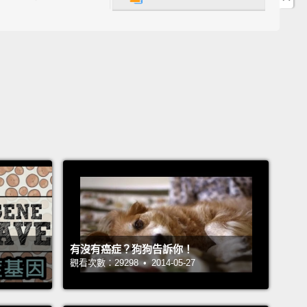
ifficult to detect food scents needed for taste.
At
ng altitudes, your blood absorbs less oxygen, which
use sleepiness, dizziness, fatigue, and a lack of
 sharpness.
The decreased air pressure in the
also causes gas to expand in your body, which can
o discomfort.
期間你的味蕾約有三分之一變得麻痺。那乾燥的空氣使
揮發，而黏膜因為機艙增壓變得腫脹，使得察覺出風味
食物氣味變得更困難。在航行的海拔高度，你的血液吸
氧氣，那會導致嗜睡、頭暈、疲勞，以及精神敏銳度的
飛機內減少的氣壓也使得氣體在你的體內膨脹，那會引
有沒有癌症？狗狗告訴你！
。
觀看次數：29298 • 2014-05-27
g for a very long time decreases blood flowing,
 blood to pool in your lower extremities.
This