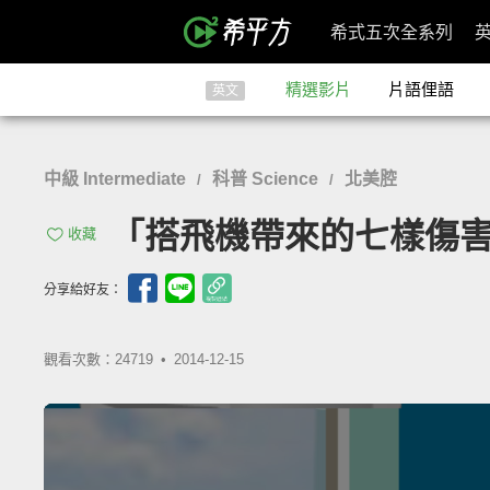
希式五次全系列
精選影片
片語俚語
英文
中級 Intermediate
科普 Science
北美腔
/
/
「搭飛機帶來的七樣傷害」- 7 H
收藏
分享給好友：
觀看次數：24719 •
2014-12-15