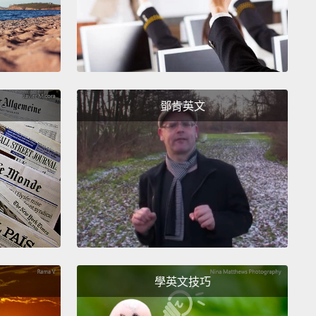
ng two or more time zones can give you jet lag, as
es your brain longer to catch on to the new pattern of
d night.
The effects are less prominent when flying
o west, because you're getting daylight.
鄧肯英文
個或更多時區會給你帶來時差感，因為它讓你的大腦花
間來理解新的日夜型態。當你從東飛往西時那影響較不
因為你一直得到日光。
 exposed to cosmic radiation at higher altitudes.
tudies suggest that frequent flyers like pilots or
 attendants have a higher risk of getting cancer due
ation.
But don't worry, you'll probably more likely to
學英文技巧
to a plane crash than cancer from that radiation.
海拔高度時你暴露於宇宙射線中。一些研究指出像是飛