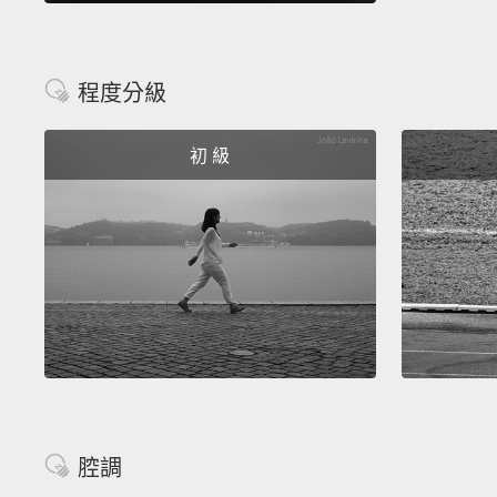
程度分級
初 級
腔調