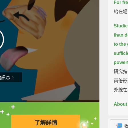
For fr
給在場
Studie
than d
to the
suffic
powerf
研究指
動訊息。
兩倍形
外線在
About 
The dr
直接查字典喔！
了解詳情
become