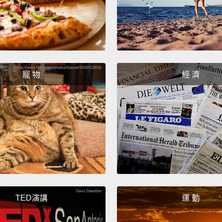
Crossi
it tak
day an
east t
寵 物
經 濟
跨越兩
更長時
明顯，
You're
Some s
flight
to radi
TED演講
運 動
get in
在較高