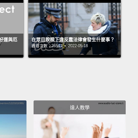
 your muscles to stiffen and increases the risk of
clots. Pick your legs up and walk around a bit.
坐著減少血液流動、導致血液淤積在四肢末端。這致使
肉僵硬，並增加血栓的風險。抬起你的腳並稍微走動
好運與厄
在眾目睽睽下違反蠢法律會發生什麼事？
觀看次數：26541 • 2022-05-18
s a risk of altitude-induced decompression
s in flight.
One symptom is joint pain, or the
 If you've gone scuba diving, your risk is
sed, and you should wait at least 24 hours after a
 take a flight.
達人教學
海拔高度引起的減壓病有危險性。一個症狀是關節痛，
水夫病。如果你去水肺潛水過，你的風險就增高了，而
水後應該等至少 24 小時再去搭飛機。