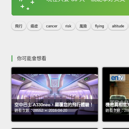
收錄佳句
飛行
癌症
cancer
risk
風險
flying
altitude
你可能會想看
空中巴士 A330neo，顛覆您的飛行體驗！
機密真相官
觀看次數：28552 • 2016-04-20
觀看次數：28850