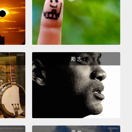
空服員的常態性空中飛人因為輻射而有較高的罹癌風
別擔心，比起因那輻射所造成的癌症，你也許更有可能
場空難。
勵 志