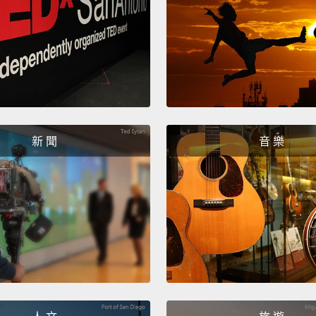
行員或
險。但
陷入一
新 聞
音 樂