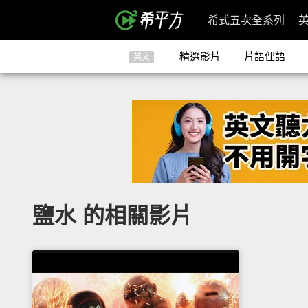
希式五次全系列
精選影片
片語俚語
英文
鹽水 的相關影片