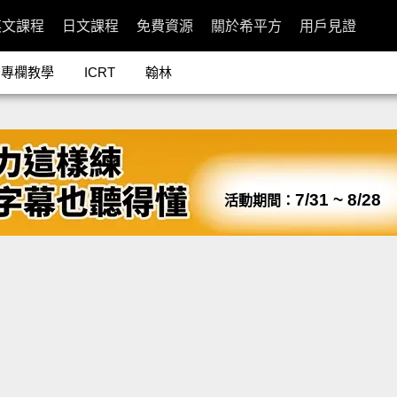
英文課程
日文課程
免費資源
關於希平方
用戶見證
專欄教學
ICRT
翰林
7/31 ~ 8/28
活動期間：