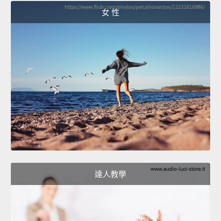
女 性
達人教學