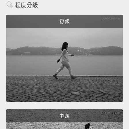
程度分級
初 級
中 級