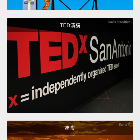
TED演講
運 動