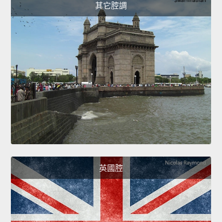
其它腔調
英國腔