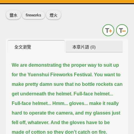
鹽水
fireworks
煙火
全文瀏覽
本章片語 (0)
We are demonstrating the proper way to suit up
for the Yuenshui Fireworks Festival.
You want to
make pretty damn sure that no bottle rockets can
get underneath the helmet.
Full-face helmet...
Full-face helmet...
Hmm... gloves... make it really
hard to operate the camera, and my glasses just
fell off, whatever.
And the gloves have to be
made of cotton so they don't catch on fire.