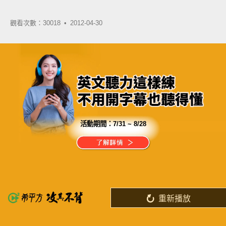
觀看次數：30018 •
2012-04-30
活動期間：
7/31 ~ 8/28
分享這部影片
台灣人最不擅長的口說
「跟讀法訓練」成功破解了！
重新播放
了解詳情
英
中
收錄佳句
功能升級