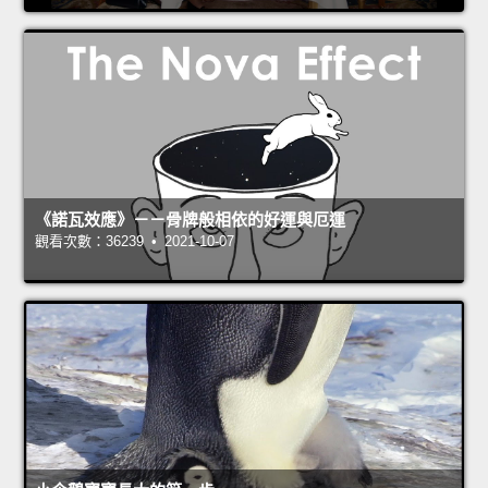
《諾瓦效應》－－骨牌般相依的好運與厄運
觀看次數：36239 • 2021-10-07