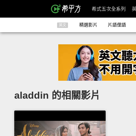
希式五次全系列
精選影片
片語俚語
英文
aladdin 的相關影片