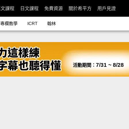
英文課程
日文課程
免費資源
關於希平方
用戶見證
專欄教學
ICRT
翰林
7/31 ~ 8/28
活動期間：