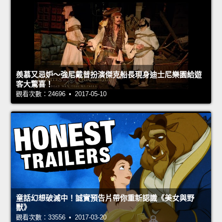
羨慕又忌妒～強尼戴普扮演傑克船長現身迪士尼樂園給遊
客大驚喜！
觀看次數：24696 • 2017-05-10
童話幻想破滅中！誠實預告片帶你重新認識《美女與野
獸》
觀看次數：33556 • 2017-03-20