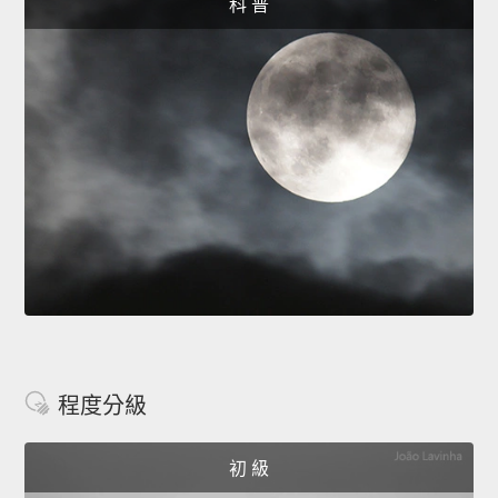
科 普
程度分級
初 級