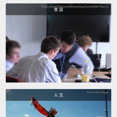
會 談
人 文