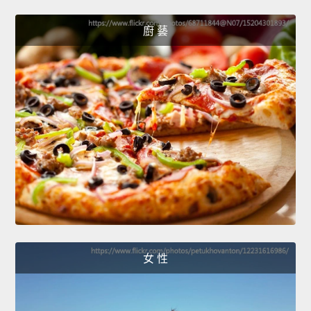
廚 藝
女 性