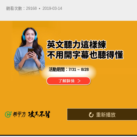
觀看次數：29168 •
2019-03-14
活動期間：
7/31 ~ 8/28
分享這部影片
你連第一外語 - 英文都還沒學好
還想學好第二外語、第三外語？
重新播放
了解詳情
英
中
收錄佳句
功能升級