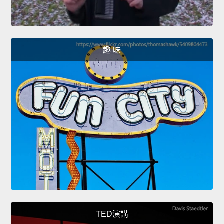
趣 味
TED演講