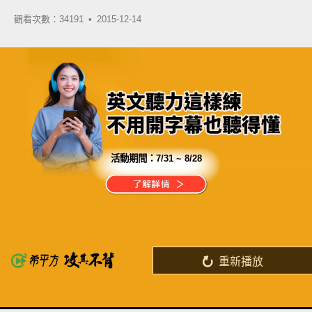
觀看次數：34191 •
2015-12-14
活動期間：
7/31 ~ 8/28
分享這部影片
一天不到 $180
功能全面升級，解鎖強效學習！
重新播放
了解詳情
英
中
收錄佳句
功能升級