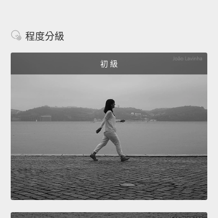
程度分級
初 級