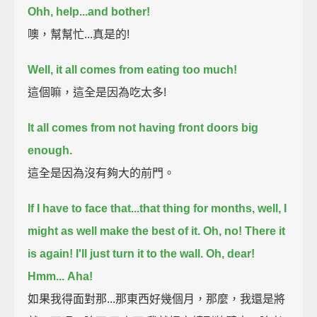
Ohh, help...and bother!
噢，幫幫忙...真是的!
Well, it all comes from eating too much!
這個嘛，這全是因為吃太多!
It all comes from not having front doors big
enough.
這全是因為沒有夠大的前門。
If I have to face that...that thing for months,
well, I
might as well make the best of it.
Oh, no!
There it
is again!
I'll just turn it to the wall.
Oh, dear!
Hmm...
Aha!
如果我得面對那...那東西好幾個月，那麼，我還是將