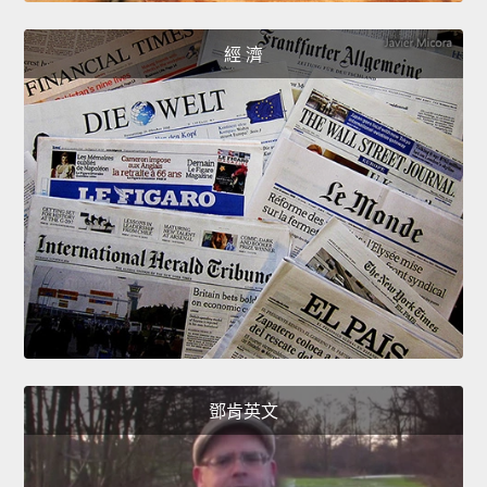
經 濟
鄧肯英文