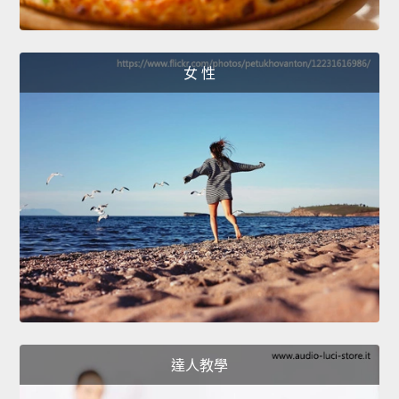
女 性
達人教學