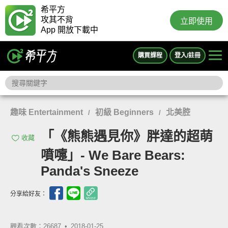
希平方
攻其不背
立即使用
App 開放下載中
購買課程
登入/註冊
趣味 Entertainment
初級 Beginners
北美腔
/
/
「《熊熊遇見你》胖達的超萌
收藏
噴嚏」- We Bare Bears:
Panda's Sneeze
分享給好友：
觀看次數：26687 •
2018-01-25