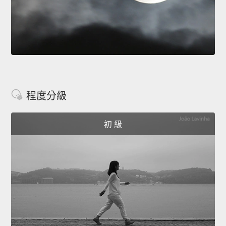
程度分級
初 級