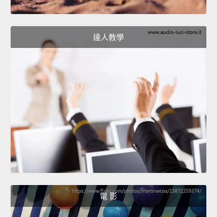
達人教學
電 影