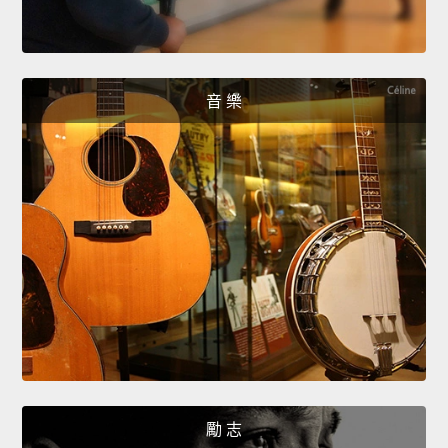
音 樂
勵 志