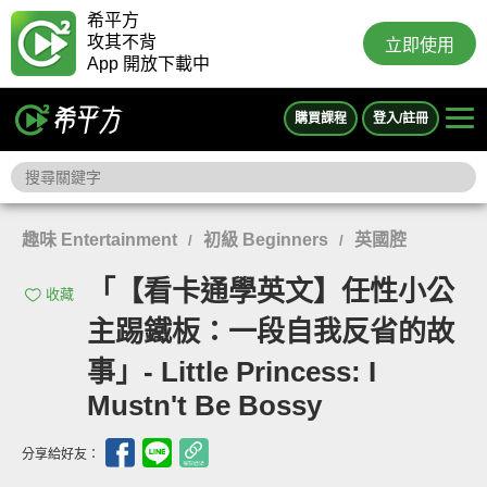
希平方
攻其不背
立即使用
App 開放下載中
購買課程
登入/註冊
趣味 Entertainment
初級 Beginners
英國腔
/
/
「【看卡通學英文】任性小公
收藏
主踢鐵板：一段自我反省的故
事」- Little Princess: I
Mustn't Be Bossy
分享給好友：