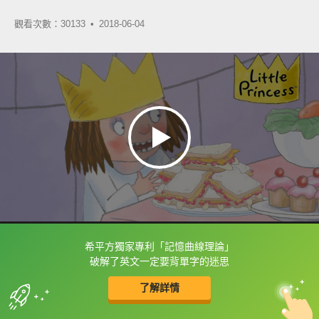
觀看次數：30133 •
2018-06-04
希平方獨家專利「記憶曲線理論」
框選或點兩下字幕可以直接查字典喔！
破解了英文一定要背單字的迷思
了解詳情
英
中
收錄佳句
功能升級