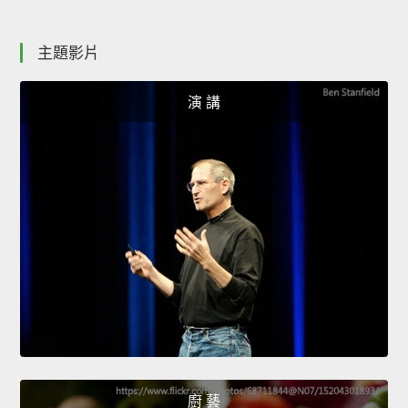
主題影片
演 講
廚 藝