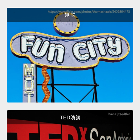
趣 味
TED演講