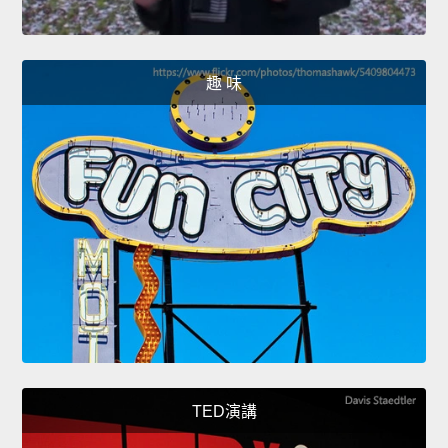
趣 味
TED演講