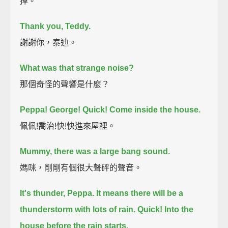
掉。
Thank you, Teddy.
謝謝你，泰迪。
What was that strange noise?
那個奇怪的聲響是什麼？
Peppa! George!
Quick! Come inside the house.
佩佩!喬治!快!快進來屋裡。
Mummy, there was a large bang sound.
媽咪，剛剛有個很大聲砰的聲音。
It's thunder, Peppa.
It means there will be a
thunderstorm with lots of rain.
Quick! Into the
house before the rain starts.