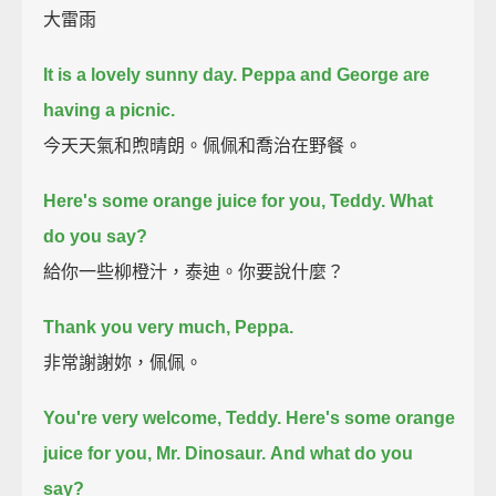
大雷雨
It is a lovely sunny day.
Peppa and George are
having a picnic.
今天天氣和煦晴朗。佩佩和喬治在野餐。
Here's some orange juice for you, Teddy.
What
do you say?
給你一些柳橙汁，泰迪。你要說什麼？
Thank you very much, Peppa.
非常謝謝妳，佩佩。
You're very welcome, Teddy.
Here's some orange
juice for you, Mr. Dinosaur.
And what do you
say?