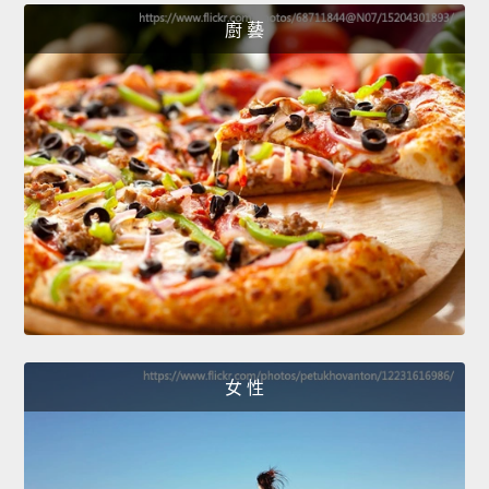
廚 藝
女 性