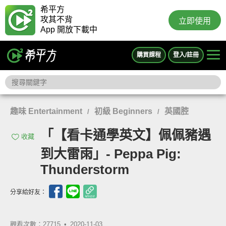
希平方
攻其不背
立即使用
App 開放下載中
購買課程
登入/註冊
趣味 Entertainment
初級 Beginners
英國腔
/
/
「【看卡通學英文】佩佩豬遇
收藏
到大雷雨」- Peppa Pig:
Thunderstorm
分享給好友：
觀看次數：27715 •
2020-11-03