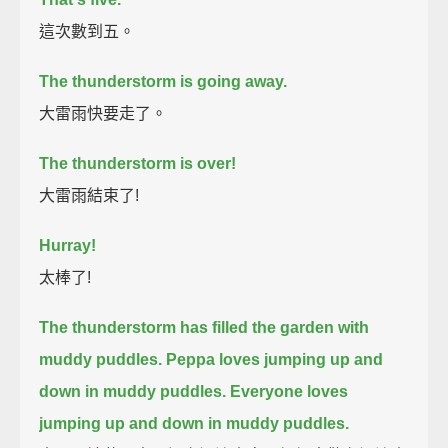
這次數到五。
The thunderstorm is going away.
大雷雨快要走了。
The thunderstorm is over!
大雷雨結束了!
Hurray!
太棒了!
The thunderstorm has filled the garden with
muddy puddles.
Peppa loves jumping up and
down in muddy puddles.
Everyone loves
jumping up and down in muddy puddles.