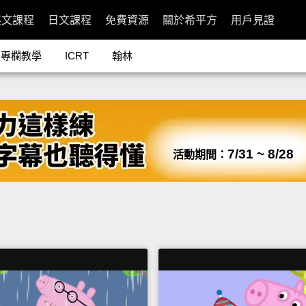
英文課程
日文課程
免費資源
關於希平方
用戶見證
專欄教學
ICRT
翰林
7/31 ~ 8/28
活動期間：