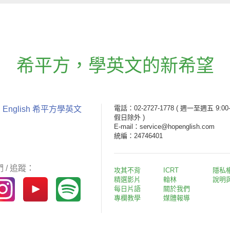
希平方
，
學英文的新希望
電話：02-2727-1778
( 週一至週五 9:00-
 English 希平方學英文
假日除外 )
E-mail：service@hopenglish.com
統編：24746401
 / 追蹤：
攻其不背
ICRT
隱私
精選影片
翰林
說明
每日片語
關於我們
專欄教學
媒體報導