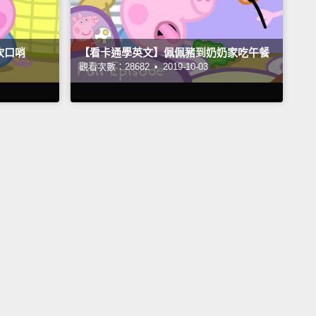
吹口哨
【看卡通學英文】佩佩豬到奶奶家吃午餐
觀看次數：28682 •
2019-10-03