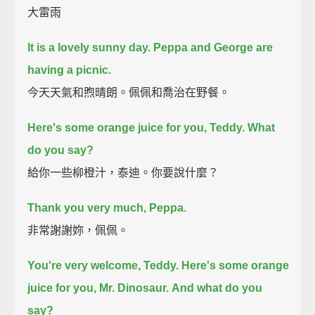
大雷雨
It is a lovely sunny day.
Peppa and George are
having a picnic.
今天天氣和煦晴朗。佩佩和喬治在野餐。
Here's some orange juice for you, Teddy.
What
do you say?
給你一些柳橙汁，泰迪。你要說什麼？
Thank you very much, Peppa.
非常謝謝妳，佩佩。
You're very welcome, Teddy.
Here's some orange
juice for you, Mr. Dinosaur.
And what do you
say?