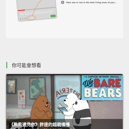
你可能會想看
《熊熊遇見你》胖達的超萌噴嚏