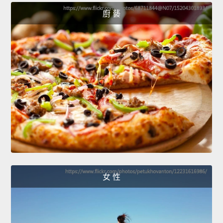
廚 藝
女 性