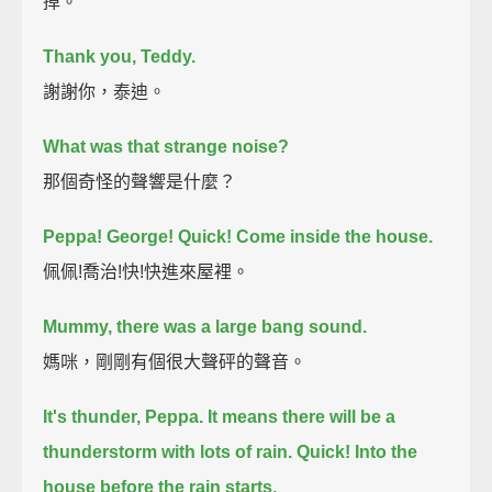
掉。
Thank you, Teddy.
謝謝你，泰迪。
What was that strange noise?
那個奇怪的聲響是什麼？
Peppa! George!
Quick! Come inside the house.
佩佩!喬治!快!快進來屋裡。
Mummy, there was a large bang sound.
媽咪，剛剛有個很大聲砰的聲音。
It's thunder, Peppa.
It means there will be a
thunderstorm with lots of rain.
Quick! Into the
house before the rain starts.