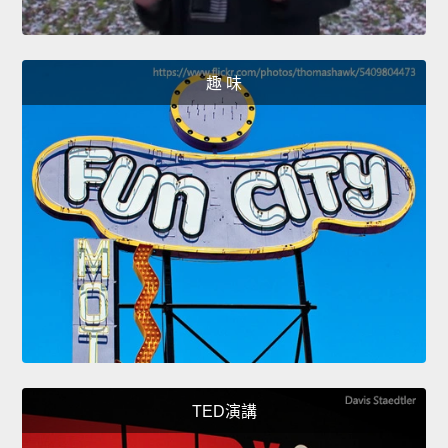
趣 味
TED演講