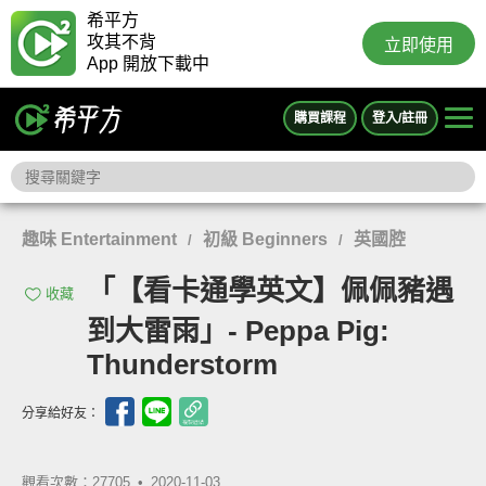
希平方
攻其不背
立即使用
App 開放下載中
購買課程
登入/註冊
趣味 Entertainment
初級 Beginners
英國腔
/
/
「【看卡通學英文】佩佩豬遇
收藏
到大雷雨」- Peppa Pig:
Thunderstorm
分享給好友：
觀看次數：27705 •
2020-11-03