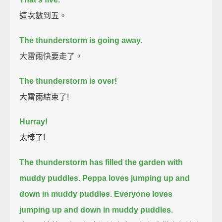
這次數到五。
The thunderstorm is going away.
大雷雨快要走了。
The thunderstorm is over!
大雷雨結束了!
Hurray!
太棒了!
The thunderstorm has filled the garden with
muddy puddles.
Peppa loves jumping up and
down in muddy puddles.
Everyone loves
jumping up and down in muddy puddles.