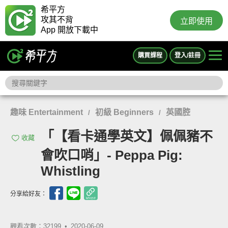
希平方
攻其不背
立即使用
App 開放下載中
購買課程
登入/註冊
趣味 Entertainment
初級 Beginners
英國腔
/
/
「【看卡通學英文】佩佩豬不
收藏
會吹口哨」- Peppa Pig:
Whistling
分享給好友：
觀看次數：32199 •
2020-06-09