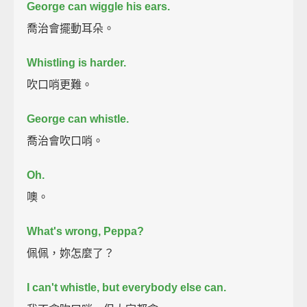
George can wiggle his ears.
喬治會擺動耳朵。
Whistling is harder.
吹口哨更難。
George can whistle.
喬治會吹口哨。
Oh.
噢。
What's wrong, Peppa?
佩佩，妳怎麼了？
I can't whistle,
but everybody else can.