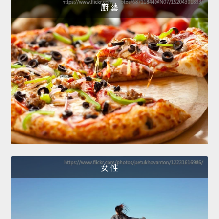
廚 藝
女 性