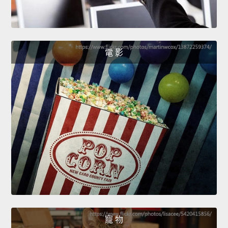
電 影
寵 物