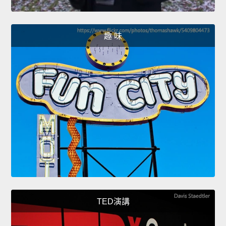
趣 味
TED演講