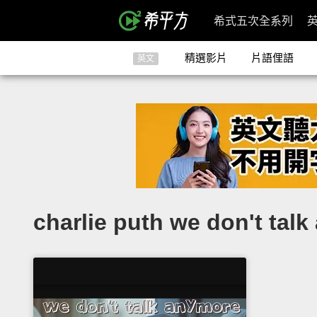
希式五次全系列
精選影片
片語俚語
英文
charlie puth we don't 