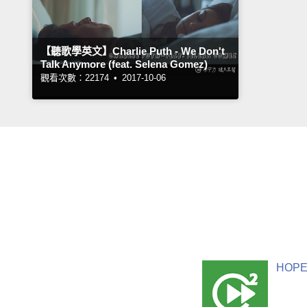
【聽歌學英文】Charlie Puth - We Don't
Talk Anymore (feat. Selena Gomez)
觀看次數：22174 •
2017-10-06
HOPE